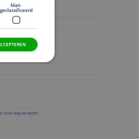
Niet-
geclassificeerd
ACCEPTEREN
eit voor dag en nacht.