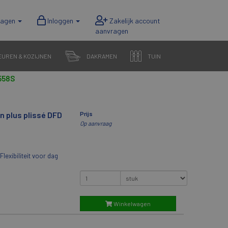
wagen
Inloggen
EUREN & KOZIJNEN
DAKRAMEN
TUIN
558S
n plus plissé DFD
Prijs
Op aanvraag
Flexibiliteit voor dag
Winkelwagen