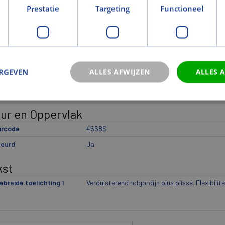
Prestatie
Targeting
Functioneel
wicht
cht (kg)
2
icht eenheid
st
ERGEVEN
ALLES AFWIJZEN
ALLES 
eriaal
duisterend
Ja
eur en Oppervlak
urcode
4558S
leurd
Ja
kst
ebreide toelichting 1
Verduisterend rolgordijn plus plissé. Flexibilit