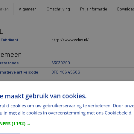
rken
Algemeen
Omschrijving
Prijsinformatie
Downloa
L
Fabrikant
http://www.velux.nl/
gemeen
rastatcode
63039290
rnatieve artikelcode
DFD M06 4558S
delingen
e maakt gebruik van cookies.
ikantindeling 1
Raamdecoratie
ikantindeling 2
Verduisterend rolgordijn plus plissé
ruikt cookies om uw gebruikerservaring te verbeteren. Door onze
 u in met alle cookies in overeenstemming met ons Cookiebeleid.
ikantindeling 3
DFD
ikantindeling 4
M06
TNERS
(1192) →
ikantindeling 5
4558S