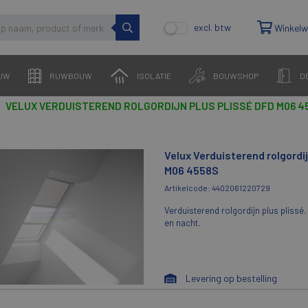
excl. btw
Winkel
UW
RUWBOUW
ISOLATIE
BOUWSHOP
D
VELUX VERDUISTEREND ROLGORDIJN PLUS PLISSÉ DFD M06 4
Velux Verduisterend rolgordij
M06 4558S
Artikelcode: 4402061220729
Verduisterend rolgordijn plus plissé. 
en nacht.
Levering op bestelling