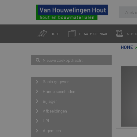
Skip
to
HOUT
PLAATMATERIAAL
AFBO
content
HOME
Zoeken
Nieuwe zoekopdracht
Navigatie
Basis gegevens
Handelseenheden
Bijlagen
Afbeeldingen
URL
Algemeen