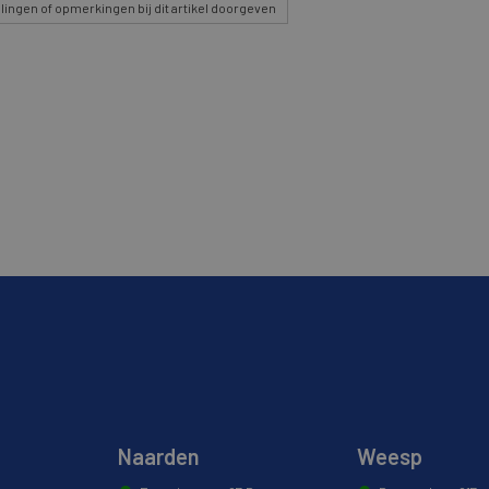
lingen
of opmerkingen bij dit artikel doorgeven
Naarden
Weesp