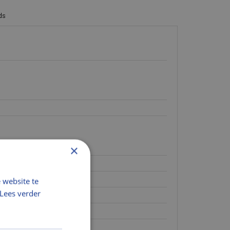
ds
×
 website te
Lees verder