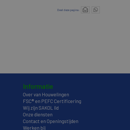
Deel deze pagina:
Informatie
Over van Houwelingen
FSC® en PEFC Certificering
Wij zijn SAKOL lid
Onze diensten
Contact en Openingstijden
Werken bij