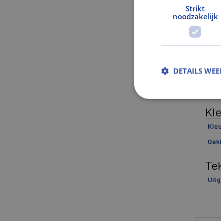
Strikt
noodzakelijk
Ge
Gewi
Gew
DETAILS WE
Mat
Ver
Kl
Kle
Gek
Te
Uitg