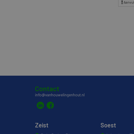
Aanvul
Contact
info@vanhouwelingenhout.nl
Zeist
Soest