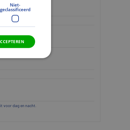
Niet-
geclassificeerd
ACCEPTEREN
eit voor dag en nacht.