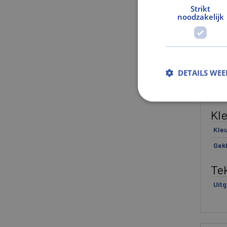
Strikt
noodzakelijk
Ge
Gewi
Gew
DETAILS WE
Mat
Ver
Kl
Kle
Gek
Te
Uitg