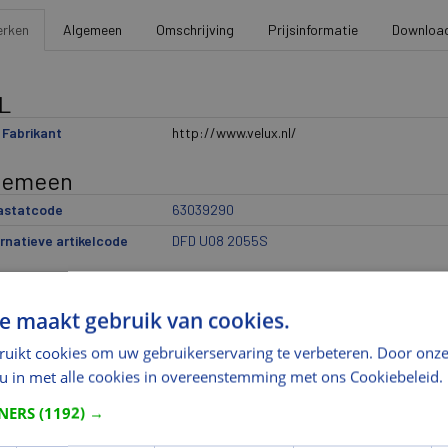
rken
Algemeen
Omschrijving
Prijsinformatie
Downloa
L
Fabrikant
http://www.velux.nl/
gemeen
rastatcode
63039290
rnatieve artikelcode
DFD U08 2055S
delingen
e maakt gebruik van cookies.
ikantindeling 1
Raamdecoratie
ikantindeling 2
Verduisterend rolgordijn plus plissé
ruikt cookies om uw gebruikerservaring te verbeteren. Door onze
 u in met alle cookies in overeenstemming met ons Cookiebeleid.
ikantindeling 3
DFD
ikantindeling 4
U08
TNERS
(1192) →
ikantindeling 5
2055S