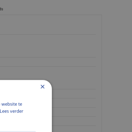
ds
×
 website te
Lees verder