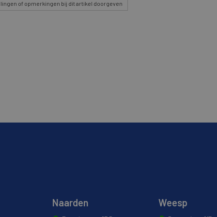
lingen
of opmerkingen bij dit artikel doorgeven
Naarden
Weesp