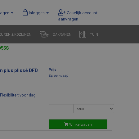
wagen
Inloggen
EUREN & KOZIJNEN
DAKRAMEN
TUIN
055S
n plus plissé DFD
Prijs
Op aanvraag
Flexibiliteit voor dag
Winkelwagen