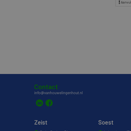
Aanvul
Contact
info@vanhouwelingenhout.nl
Zeist
Soest