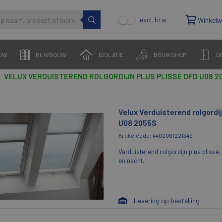
excl. btw
Winkel
UW
RUWBOUW
ISOLATIE
BOUWSHOP
D
VELUX VERDUISTEREND ROLGORDIJN PLUS PLISSÉ DFD U08 2
Velux Verduisterend rolgordij
U08 2055S
Artikelcode: 4402061221349
Verduisterend rolgordijn plus plissé. 
en nacht.
Levering op bestelling