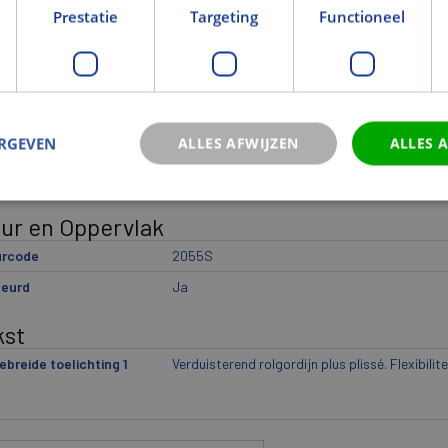
Prestatie
Targeting
Functioneel
wicht
cht (kg)
3,18
icht eenheid
st
ERGEVEN
ALLES AFWIJZEN
ALLES 
eriaal
duisterend
Ja
eur en Oppervlak
urcode
2055S
leurd
Ja
kst
ebreide toelichting 1
Verduisterend rolgordijn plus plissé. Flexibilit