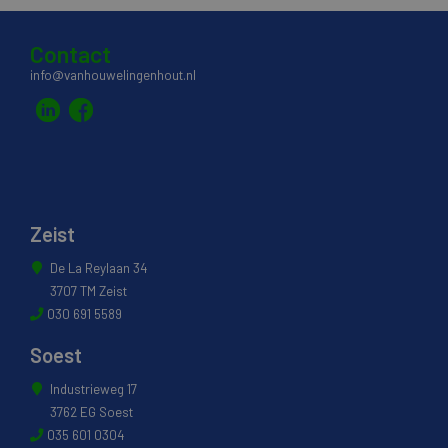
Contact
info@vanhouwelingenhout.nl
Zeist
De La Reylaan 34
3707 TM Zeist
030 691 5589
Soest
Industrieweg 17
3762 EG Soest
035 601 0304