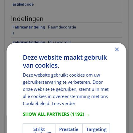
artikelcode
Indelingen
Fabrikantindeling
Raamdecoratie
1
Fabrikantindeling
Plisségordijn
×
2
Deze website maakt gebruik
Fabrikantindeling
FHL
3
van cookies.
Fabrikantindeling
F06
Deze website gebruikt cookies om uw
4
gebruikerservaring te verbeteren. Door
Fabrikantindeling
1272S
onze website te gebruiken, stemt u in met
5
alle cookies in overeenstemming met ons
Cookiebeleid.
Lees verder
Gewicht
SHOW ALL PARTNERS
(1192) →
Gewicht (kg)
1,29
Gewicht eenheid
st
Strikt
Prestatie
Targeting