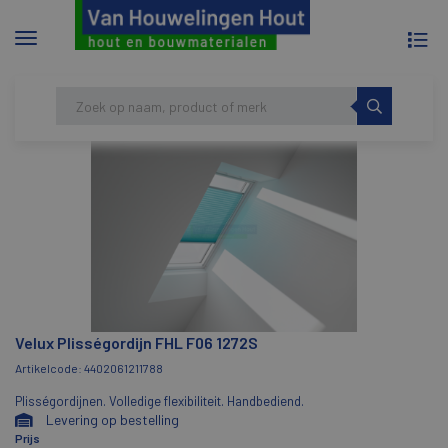
To
Menu
na
tonen/verbergen
Skip
HOME
VELUX PLISSÉGORDIJN FHL F06 1272S
to
content
Velux Plisségordijn FHL F06 1272S
Artikelcode: 4402061211788
Plisségordijnen. Volledige flexibiliteit. Handbediend.
Levering op bestelling
Prijs