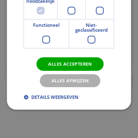
noodzakelijk
Kleur en Oppervlak
Kleurcode
1272S
Functioneel
Niet-
Tekst
geclassificeerd
Uitgebreide
Plisségordijnen. Volledige flexibiliteit.
toelichting 1
Handbediend.
ALLES ACCEPTEREN
Aanvullingen
ALLES AFWIJZEN
DETAILS WEERGEVEN