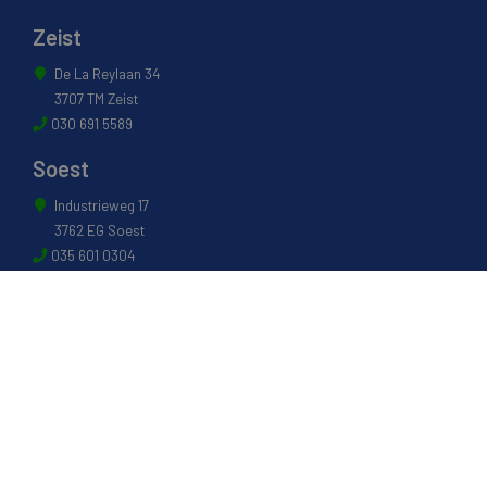
Zeist
De La Reylaan 34
3707 TM Zeist
030 691 5589
Soest
Industrieweg 17
3762 EG Soest
035 601 0304
Naarden
Energiestraat 27 B
1411 AR Naarden
035 694 3088
Weesp
Pampuslaan 217