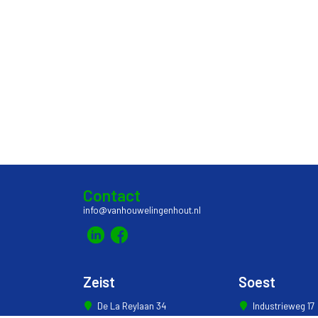
Contact
info@vanhouwelingenhout.nl
Zeist
Soest
De La Reylaan 34
Industrieweg 17