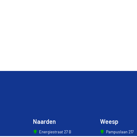
Naarden
Weesp
Energiestraat 27 B
Pampuslaan 217