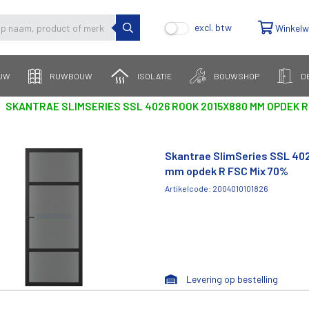
excl. btw
Winkel
UW
RUWBOUW
ISOLATIE
BOUWSHOP
D
SKANTRAE SLIMSERIES SSL 4026 ROOK 2015X880 MM OPDEK R
Skantrae SlimSeries SSL 40
mm opdek R FSC Mix 70%
Artikelcode: 2004010101826
Levering op bestelling