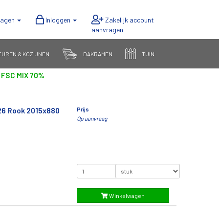
wagen
Inloggen
EUREN & KOZIJNEN
DAKRAMEN
TUIN
 FSC MIX 70%
26 Rook 2015x880
Prijs
Op aanvraag
Winkelwagen