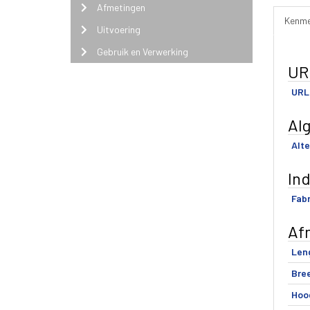
Afmetingen
Kenme
Uitvoering
Gebruik en Verwerking
UR
URL 
Al
Alte
In
Fabr
Af
Len
Bre
Hoo