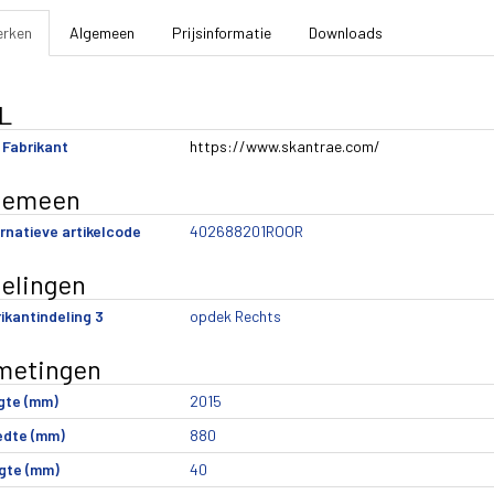
rken
Algemeen
Prijsinformatie
Downloads
L
Fabrikant
https://www.skantrae.com/
gemeen
rnatieve artikelcode
402688201ROOR
delingen
ikantindeling 3
opdek Rechts
metingen
gte (mm)
2015
edte (mm)
880
gte (mm)
40