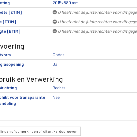
eting
2015x880 mm
edte [ETIM]
U heeft niet de juiste rechten voor dit geg
e [ETIM]
U heeft niet de juiste rechten voor dit geg
gte [ETIM]
U heeft niet de juiste rechten voor dit geg
tvoering
tvorm
Opdek
 glasopening
Ja
bruik en Verwerking
irichting
Rechts
hikt voor transparante
Nee
andeling
lingen
of opmerkingen bij dit artikel doorgeven