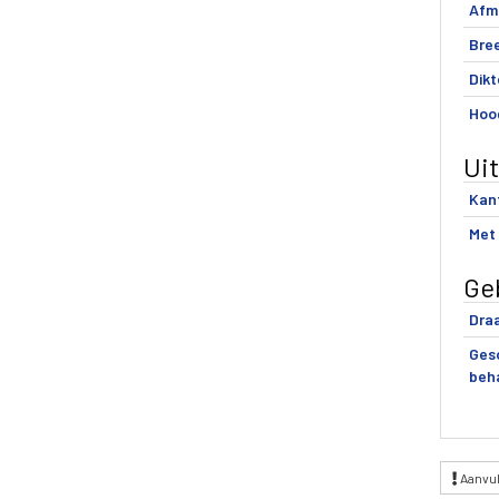
Afm
Bre
Dikt
Hoo
Ui
Kan
Met
Ge
Draa
Gesc
beh
Aanvul