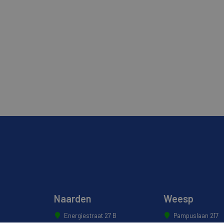
Naarden
Weesp
Energiestraat 27 B
Pampuslaan 217