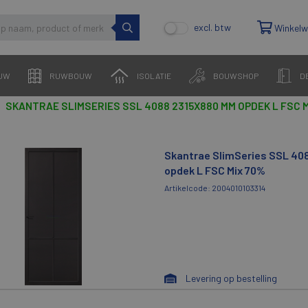
excl. btw
Winkel
UW
RUWBOUW
ISOLATIE
BOUWSHOP
D
SKANTRAE SLIMSERIES SSL 4088 2315X880 MM OPDEK L FSC M
Skantrae SlimSeries SSL 4
opdek L FSC Mix 70%
Artikelcode: 2004010103314
Levering op bestelling