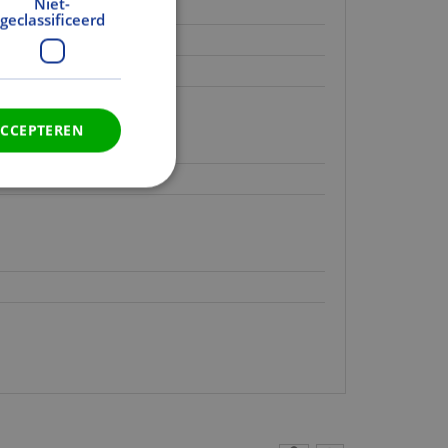
Niet-
geclassificeerd
even.
even.
even.
ACCEPTEREN