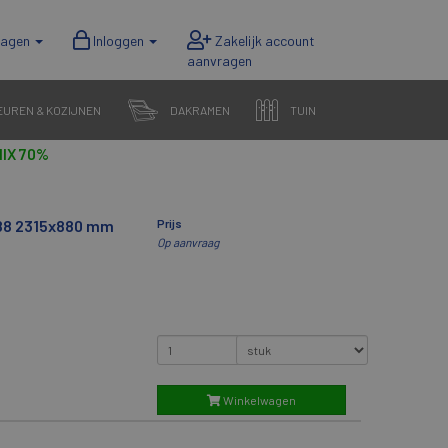
wagen
Inloggen
EUREN & KOZIJNEN
DAKRAMEN
TUIN
IX 70%
088 2315x880 mm
Prijs
Op aanvraag
Winkelwagen