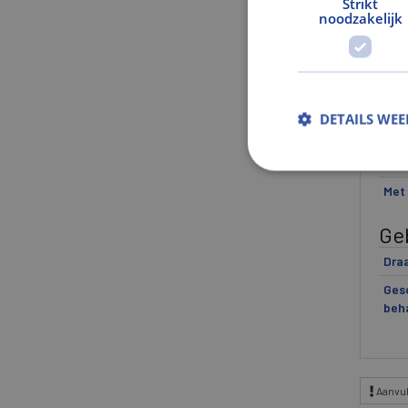
Strikt
Afm
noodzakelijk
Bre
Dikt
Hoo
DETAILS WE
Ui
Kan
Met
Ge
Draa
Gesc
beh
Aanvul