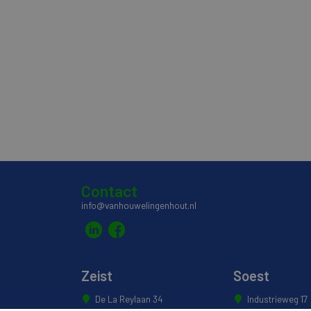
Contact
info@vanhouwelingenhout.nl
Zeist
Soest
De La Reylaan 34
Industrieweg 17