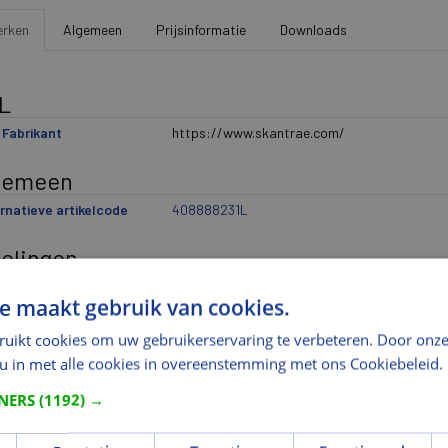
rken
Algemeen
Prijsinformatie
Downloads
L
Fabrikant
https://www.skantrae.com/
gemeen
rnatieve artikelcode
408888231L
delingen
ikantindeling 3
opdek Links
e maakt gebruik van cookies.
metingen
ruikt cookies om uw gebruikerservaring te verbeteren. Door onze
 u in met alle cookies in overeenstemming met ons Cookiebeleid.
gte (mm)
2315
edte (mm)
880
TNERS
(1192) →
gte (mm)
40