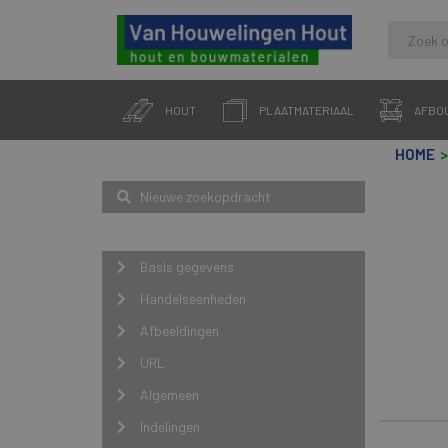
Skip
to
HOUT
PLAATMATERIAAL
AFBO
content
HOME
Zoeken
Nieuwe zoekopdracht
Navigatie
Basis gegevens
Handelseenheden
Afbeeldingen
URL
Algemeen
Indelingen