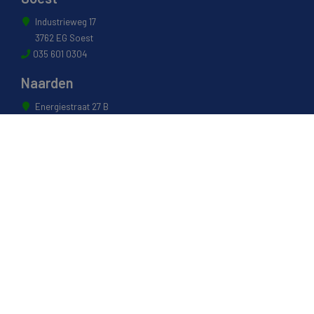
Industrieweg 17
3762 EG Soest
035 601 0304
Naarden
Energiestraat 27 B
1411 AR Naarden
035 694 3088
Weesp
Pampuslaan 217
1382 JP Weesp
0294 412 260
© 2022 - Van Houwelingen Hout
Informatie
Over van Houwelingen