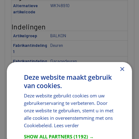
Alternatieve
WK148910
artikelcode
Indelingen
Artikelgroep
BALKON
Fabrikantindeling
Deuren
1
Fabrikantindeling
Garagedeuren
×
2
Deze website maakt gebruik
Fabrikantindeling
WK3501
3
van cookies.
Model
BS
Deze website gebruikt cookies om uw
gebruikerservaring te verbeteren. Door
Afmetingen
onze website te gebruiken, stemt u in met
Hoogte (mm)
54
alle cookies in overeenstemming met ons
Cookiebeleid.
Lees verder
Afmeting
D= 54 mm
Dikte [ETIM]
U heeft niet de juiste rechten
SHOW ALL PARTNERS
(1192) →