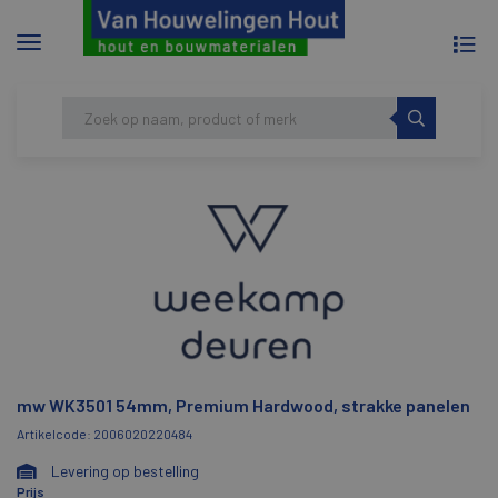
To
Menu
na
tonen/verbergen
Skip
HOME
MW WK3501 54MM, PREMIUM
to
HARDWOOD, STRAKKE PANELEN
content
mw WK3501 54mm, Premium Hardwood, strakke panelen
Artikelcode: 2006020220484
Levering op bestelling
Prijs