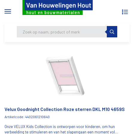
To
Menu
na
tonen/verbergen
Skip
HOME
VELUX GOODNIGHT COLLECTION ROZE
to
STERREN DKL M10 4659S
content
Velux Goodnight Collection Roze sterren DKL M10 4659S
Artikelcode: 4402061210640
Onze VELUX Kids Collection is ontworpen voor kinderen, om hun
verbeelding te stimuleren en van het slapengaan een moment vol