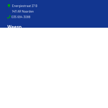
Energiestraat 27 B
1411 AR Naarden
035 694 3088
Weesp
Pampuslaan 217
1382 JP Weesp
0294 412 260
© 2022 - Van Houwelingen Hout
Informatie
Over van Houwelingen
FSC® en PEFC Certificering
Wij zijn SAKOL lid
Onze diensten
Contact en Openingstijden
Werken bij