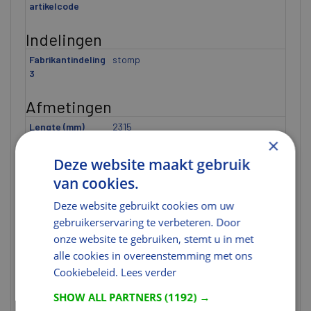
artikelcode
Indelingen
Fabrikantindeling
stomp
3
Afmetingen
Lengte (mm)
2315
×
Breedte (mm)
730
Deze website maakt gebruik
Hoogte (mm)
40
van cookies.
Afmeting
2315x730 mm
Deze website gebruikt cookies om uw
Breedte [ETIM]
U heeft niet de juiste rechten voor
gebruikerservaring te verbeteren. Door
dit gegeven.
onze website te gebruiken, stemt u in met
Dikte [ETIM]
U heeft niet de juiste rechten voor
alle cookies in overeenstemming met ons
dit gegeven.
Cookiebeleid.
Lees verder
Hoogte [ETIM]
U heeft niet de juiste rechten voor
SHOW ALL PARTNERS
(1192) →
dit gegeven.