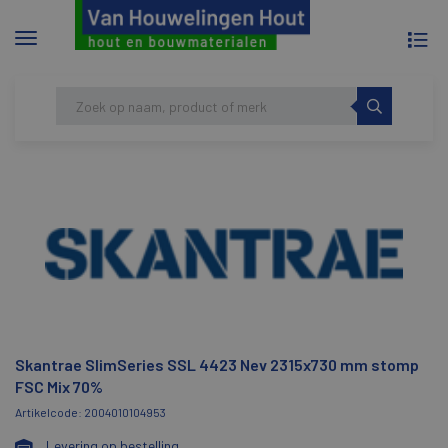
To
Menu
na
tonen/verbergen
Skip
HOME
SKANTRAE SLIMSERIES SSL 4423 NEV
to
2315X730 MM STOMP FSC MIX 70%
content
Skantrae SlimSeries SSL 4423 Nev 2315x730 mm stomp
FSC Mix 70%
Artikelcode: 2004010104953
Levering op bestelling