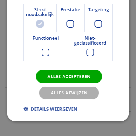
Uitvoering
Strikt
Prestatie
Targeting
noodzakelijk
Kantvorm
Stomp
Met glasopening
Ja
Functioneel
Niet-
Gebruik en Verwerking
geclassificeerd
Draairichting
Links/rechts
Geschikt voor
Nee
transparante
behandeling
ALLES ACCEPTEREN
ALLES AFWIJZEN
Aanvullingen
DETAILS WEERGEVEN