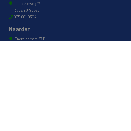
Industrieweg 17
3762 EG Soest
035 601 0304
Naarden
Energiestraat 27 B
1411 AR Naarden
035 694 3088
Weesp
Pampuslaan 217
1382 JP Weesp
0294 412 260
© 2022 - Van Houwelingen Hout
Informatie
Over van Houwelingen
FSC® en PEFC Certificering