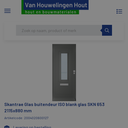
To
Menu
na
tonen/verbergen
Skip
HOME
SKANTRAE GLAS BUITENDEUR ISO
to
BLANK GLAS SKN 653 2115X880 MM
content
Skantrae Glas buitendeur ISO blank glas SKN 653
2115x880 mm
Artikelcode: 2004020600127
Levering op bestelling