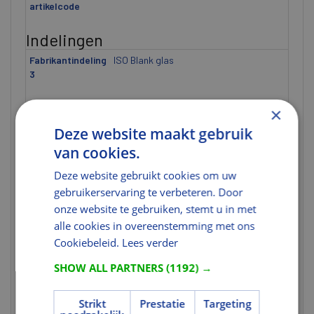
artikelcode
Indelingen
Fabrikantindeling
ISO Blank glas
3
Afmetingen
×
Lengte (mm)
2115
Deze website maakt gebruik
van cookies.
Breedte (mm)
880
Hoogte (mm)
18
Deze website gebruikt cookies om uw
gebruikerservaring te verbeteren. Door
Afmeting
2115x880 mm
onze website te gebruiken, stemt u in met
Dikte [ETIM]
U heeft niet de juiste rechten voor
alle cookies in overeenstemming met ons
dit gegeven.
Cookiebeleid.
Lees verder
Materiaal
SHOW ALL PARTNERS
(1192) →
Veiligheidsglas
Ja
Strikt
Prestatie
Targeting