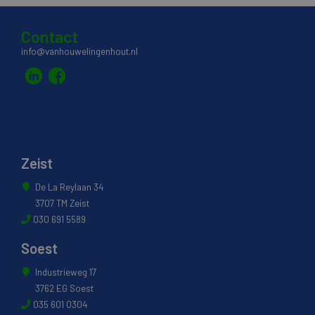
Contact
info@vanhouwelingenhout.nl
Zeist
De La Reylaan 34
3707 TM Zeist
030 691 5589
Soest
Industrieweg 17
3762 EG Soest
035 601 0304