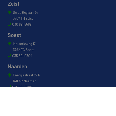
Zeist
De La Reylaan 34
3707 TM Zeist
030 691 5589
Soest
Industrieweg 17
3762 EG Soest
035 601 0304
Naarden
Energiestraat 27 B
1411 AR Naarden
035 694 3088
Weesp
Pampuslaan 217
1382 JP Weesp