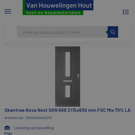
To
Menu
na
tonen/verbergen
Skip
HOME
SKANTRAE NOVA NEXT SKN 668
to
2115X830 MM FSC MIX 70% LA
content
Skantrae Nova Next SKN 668 2115x830 mm FSC Mix 70% LA
Artikelcode: 2004020400273
Levering op bestelling
Prijs