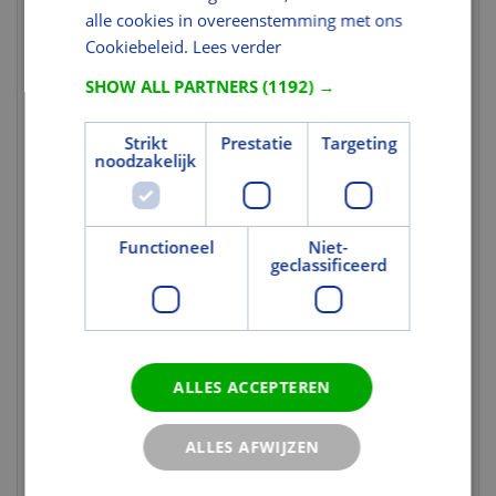
alle cookies in overeenstemming met ons
Duodeur
Nee
Cookiebeleid.
Lees verder
Deurstel
Nee
SHOW ALL PARTNERS
(1192) →
(dubbeldeurs)
Ornamentrooster
Nee
Strikt
Prestatie
Targeting
Briefsleuf
Ja
noodzakelijk
mogelijk
Normering en certificering
Functioneel
Niet-
geclassificeerd
FSC Codering
FSC Mix 70%
Uitvoering
Met glasopening
Ja
ALLES ACCEPTEREN
Gebruik en Verwerking
Geschikt voor
Nee
ALLES AFWIJZEN
transparante
behandeling