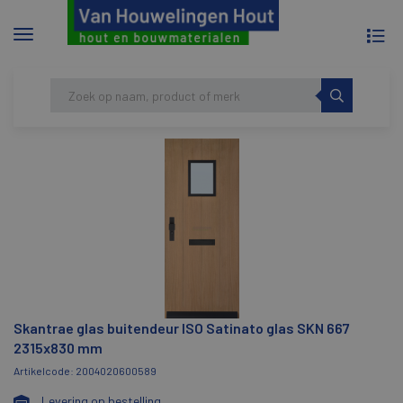
To
Menu
na
tonen/verbergen
Skip
HOME
SKANTRAE GLAS BUITENDEUR ISO
to
SATINATO GLAS SKN 667 2315X830 MM
content
Skantrae glas buitendeur ISO Satinato glas SKN 667
2315x830 mm
Artikelcode: 2004020600589
Levering op bestelling