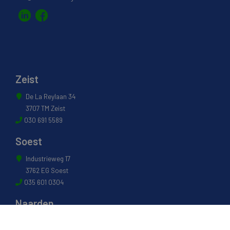
Zeist
De La Reylaan 34
3707 TM Zeist
030 691 5589
Soest
Industrieweg 17
3762 EG Soest
035 601 0304
Naarden
Energiestraat 27 B