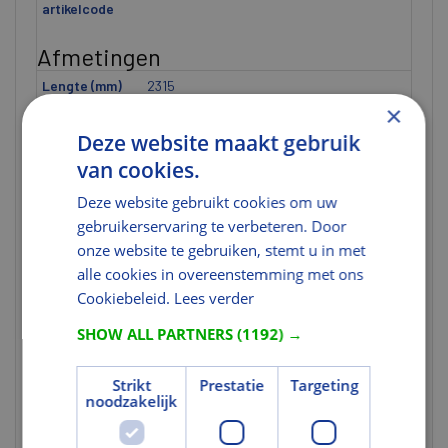
artikelcode
Afmetingen
Lengte (mm)
2315
×
Breedte (mm)
830
Deze website maakt gebruik
Hoogte (mm)
18
van cookies.
Afmeting
2315x830 mm
Deze website gebruikt cookies om uw
Dikte [ETIM]
U heeft niet de juiste rechten voor dit
gebruikerservaring te verbeteren. Door
gegeven.
onze website te gebruiken, stemt u in met
Materiaal
alle cookies in overeenstemming met ons
Cookiebeleid.
Lees verder
Veiligheidsglas
Ja
SHOW ALL PARTNERS
(1192) →
Kleur en Oppervlak
Strikt
Prestatie
Targeting
Diffuus glas
Ja
noodzakelijk
Reflecterend
Nee
glas