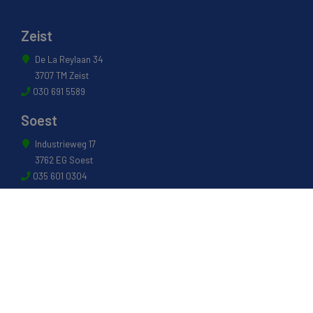
Zeist
De La Reylaan 34
3707 TM Zeist
030 691 5589
Soest
Industrieweg 17
3762 EG Soest
035 601 0304
Naarden
Energiestraat 27 B
1411 AR Naarden
035 694 3088
Weesp