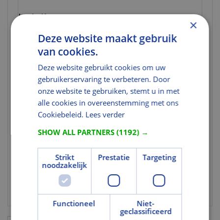
Indelingen
×
Fabrikantindeling
Ska beslag buiten
Deze website maakt gebruik
1
van cookies.
Fabrikantindeling
briefplaat
3
Deze website gebruikt cookies om uw
gebruikerservaring te verbeteren. Door
Afmetingen
onze website te gebruiken, stemt u in met
alle cookies in overeenstemming met ons
Breedte inworp
280
mm
Omrekenen
Cookiebeleid.
Lees verder
Kleur en Oppervlak
SHOW ALL PARTNERS
(1192) →
Kleur [ETIM]
Zwart
Strikt
Prestatie
Targeting
Uitvoering
noodzakelijk
Met naamkader
Nee
Functioneel
Niet-
geclassificeerd