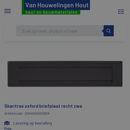
To
Menu
na
tonen/verbergen
Skip
HOME
SKANTRAE OXFORD BRIEFPLAAT
to
RECHT ZWA
content
Skantrae oxford briefplaat recht zwa
Artikelcode: 2004050100369
Levering op bestelling
Prijs