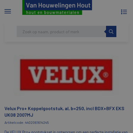
To
Menu
na
tonen/verbergen
Skip
HOME
VELUX PRO+ KOPPELGOOTSTUK, AL,
to
B=250, INCL BDX+BFX EKS UK08 2007MJ
content
Velux Pro+ Koppelgootstuk, al, b=250, incl BDX+BFX EKS
UK08 2007MJ
Artikelcode: 4402061614245
De VELUX Pro+ gootstukset is ontworpen om een perfecte installatie van