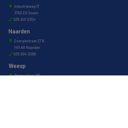
Industrieweg 17
3762 EG Soest
035 601 0304
Naarden
Energiestraat 27 B
1411 AR Naarden
035 694 3088
Weesp
Pampuslaan 217
1382 JP Weesp
0294 412 260
© 2022 - Van Houwelingen Hout
Informatie
Over van Houwelingen