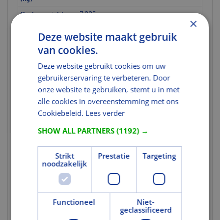
Brutogewicht
7,285
×
(kg)
Deze website maakt gebruik
Gewicht eenheid
st
van cookies.
Materiaal
Deze website gebruikt cookies om uw
Afwerking
Aluminium, Grijs
gebruikerservaring te verbeteren. Door
buitenzijde
onze website te gebruiken, stemt u in met
alle cookies in overeenstemming met ons
Kleur en Oppervlak
Cookiebeleid.
Lees verder
Kleurcode
2007MJ
SHOW ALL PARTNERS
(1192) →
Tekst
Strikt
Prestatie
Targeting
Uitgebreide
De VELUX Pro+ gootstukset is
noodzakelijk
toelichting 1
ontworpen om een perfecte installatie
van gecombineerde dakvensters te
garanderen. De Pro+ gootstukset
Functioneel
wordt geleverd met een eenvoudig te
Niet-
geclassificeerd
monteren waterkerende manchet en