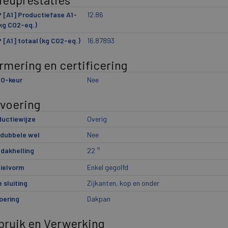
[A1] Productiefase A1-
12.86
kg CO2-eq.)
[A1] totaal (kg CO2-eq.)
16.87893
rmering en certificering
O-keur
Nee
tvoering
ductiewijze
Overig
 dubbele wel
Nee
 dakhelling
22
°
ielvorm
Enkel gegolfd
 sluiting
Zijkanten, kop en onder
oering
Dakpan
bruik en Verwerking