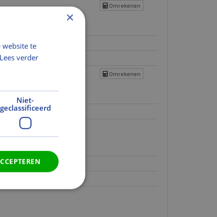
Omrekenen
×
 website te
Lees verder
Omrekenen
Niet-
geclassificeerd
ACCEPTEREN