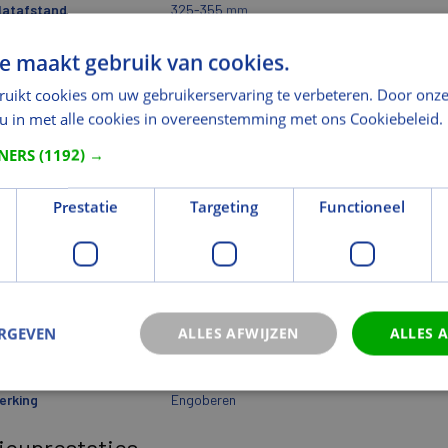
latafstand
325-355
mm
wicht
e maakt gebruik van cookies.
cht (kg)
3,86
ruikt cookies om uw gebruikerservaring te verbeteren. Door onze
 u in met alle cookies in overeenstemming met ons Cookiebeleid.
icht eenheid
st
icht
3,86
kg
TNERS
(1192) →
eriaal
Prestatie
Targeting
Functioneel
riaal
Keramiek (Klei)
otte
Hele dakpan
eur en Oppervlak
ERGEVEN
ALLES AFWIJZEN
ALLES 
r
Rustiek
urgroep
Rood
erking
Engoberen
ieuprestaties