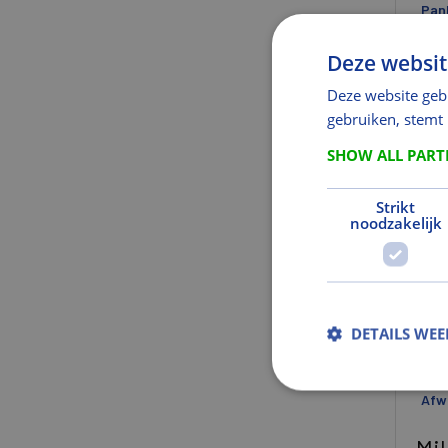
Pan
Ge
Deze websit
Gewi
Deze website geb
gebruiken, stemt
Gew
Gew
SHOW ALL PAR
Mat
Strikt
noodzakelijk
Mate
Gro
Kl
DETAILS WE
Kleu
Kle
Afw
Mil