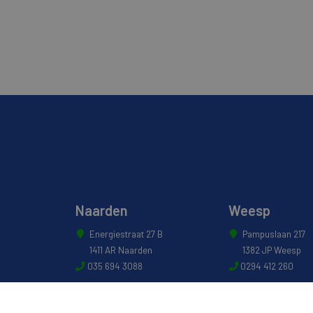
Naarden
Weesp
Energiestraat 27 B
Pampuslaan 217
1411 AR Naarden
1382 JP Weesp
035 694 3088
0294 412 260