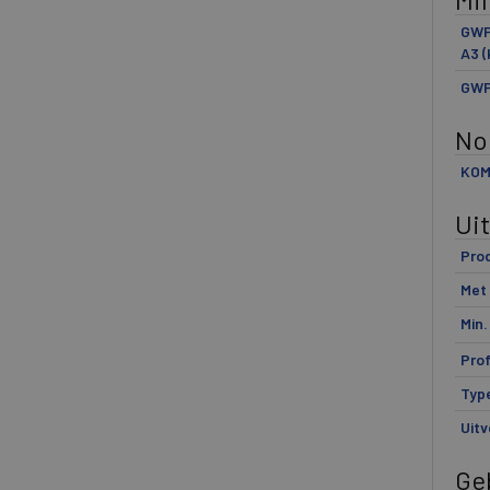
GWP 
A3 (
GWP 
No
KOM
Ui
Pro
Met
Min.
Prof
Type
Uitv
Ge