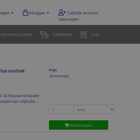
wagen
Inloggen
EUREN & KOZIJNEN
DAKRAMEN
TUIN
lus rustiek
Prijs
Op aanvraag
uwd: De Nieuwe Hollander
 verbeteringen. Net als
Opnieuw Verbeterde
aan de traditionele
 grotere variabiliteit
Winkelwagen
 De Nieuwe Hollander
ing. Wat deze dakpan