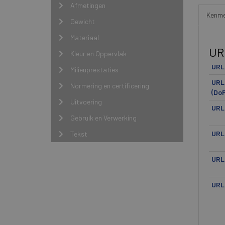
Afmetingen
Kenme
Gewicht
Materiaal
UR
Kleur en Oppervlak
URL 
Milieuprestaties
URL 
Normering en certificering
(Do
Uitvoering
URL
Gebruik en Verwerking
URL
Tekst
URL
URL 