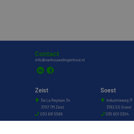
Contact
info@vanhouwelingenhout.nl
Zeist
Soest
De La Reylaan 34
Industrieweg 17
3707 TM Zeist
3762 EG Soest
030 691 5589
035 601 0304
© 2022 - Van Houwelingen Hout