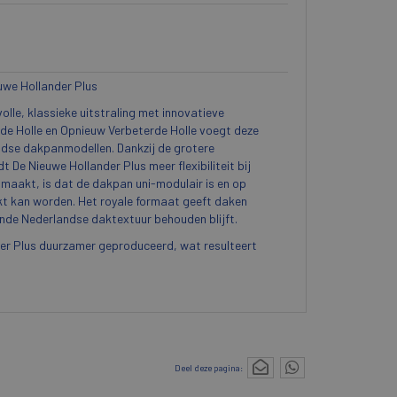
euwe Hollander Plus
olle, klassieke uitstraling met innovatieve
rde Holle en Opnieuw Verbeterde Holle voegt deze
ndse dakpanmodellen. Dankzij de grotere
t De Nieuwe Hollander Plus meer flexibiliteit bij
maakt, is dat de dakpan uni-modulair is en op
kt kan worden. Het royale formaat geeft daken
kende Nederlandse daktextuur behouden blijft.
er Plus duurzamer geproduceerd, wat resulteert
Deel deze pagina: