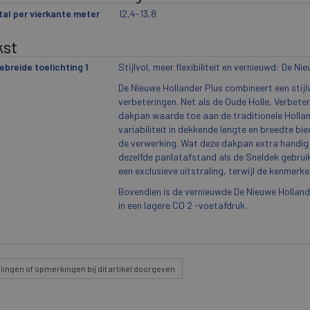
al per vierkante meter
12,4-13,8
kst
ebreide toelichting 1
Stijlvol, meer flexibiliteit en vernieuwd: De Ni
De Nieuwe Hollander Plus combineert een stijlv
verbeteringen. Net als de Oude Holle, Verbete
dakpan waarde toe aan de traditionele Holla
variabiliteit in dekkende lengte en breedte bied
de verwerking. Wat deze dakpan extra handig 
dezelfde panlatafstand als de Sneldek gebrui
een exclusieve uitstraling, terwijl de kenmer
Bovendien is de vernieuwde De Nieuwe Holland
in een lagere CO 2 -voetafdruk.
lingen
of opmerkingen bij dit artikel doorgeven