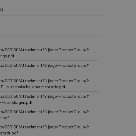
 uni-modulair is en op
k gebruikt kan
ds
ken een exclusieve
Nederlandse daktextuur
rd, wat resulteert in
ts/000150/Attachment/Bijlage/ProductGroup/M
ings.pdf
ts/000150/Attachment/Bijlage/ProductGroup/M
ts/000150/Attachment/Bijlage/ProductGroup/M
-Plus-technische-documentatie.pdf
ts/000150/Attachment/Bijlage/ProductGroup/M
-Petershagen.pdf
ts/000150/Attachment/Bijlage/ProductGroup/M
n.pdf
ts/000150/Attachment/Bijlage/ProductGroup/M
stadt.pdf