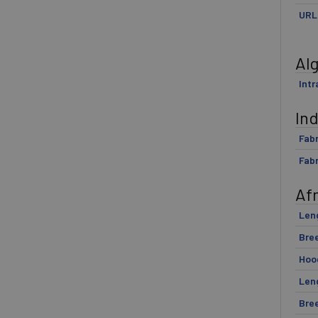
URL
Al
Int
In
Fabr
Fabr
Af
Len
Bre
Hoo
Len
Bre