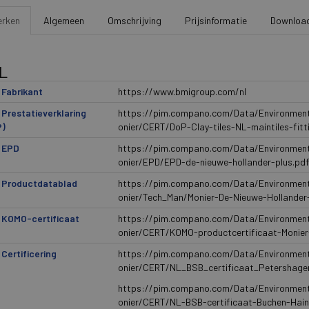
extra handig maakt, is dat de dakpan
dezelfde panlatafstand als de Snelde
rken
Algemeen
Omschrijving
Prijsinformatie
Downloa
worden. Het royale formaat geeft da
uitstraling, terwijl de kenmerkende 
behouden blijft., Bovendien is de vernieuwde De Nieuwe
Hollander Plus duurzamer geproducee
L
een lagere CO 2 -voetafdruk.
Fabrikant
https://www.bmigroup.com/nl
Prestatieverklaring
https://pim.compano.com/Data/Environmen
P)
onier/CERT/DoP-Clay-tiles-NL-maintiles-fitt
 EPD
https://pim.compano.com/Data/Environmen
onier/EPD/EPD-de-nieuwe-hollander-plus.pdf
 Productdatablad
https://pim.compano.com/Data/Environmen
onier/Tech_Man/Monier-De-Nieuwe-Hollander
 KOMO-certificaat
https://pim.compano.com/Data/Environmen
onier/CERT/KOMO-productcertificaat-Monier
Certificering
https://pim.compano.com/Data/Environmen
onier/CERT/NL_BSB_certificaat_Petershage
https://pim.compano.com/Data/Environmen
onier/CERT/NL-BSB-certificaat-Buchen-Hain