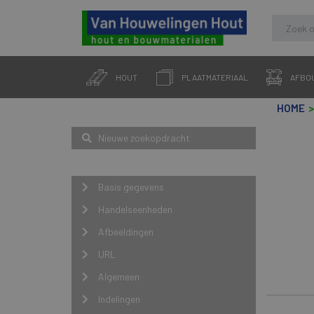
Skip
to
HOUT
PLAATMATERIAAL
AFBO
content
HOME
Zoeken
Nieuwe zoekopdracht
Navigatie
Basis gegevens
Handelseenheden
Afbeeldingen
URL
Algemeen
Indelingen