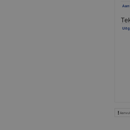
Aant
Te
Uitg
Aanvul