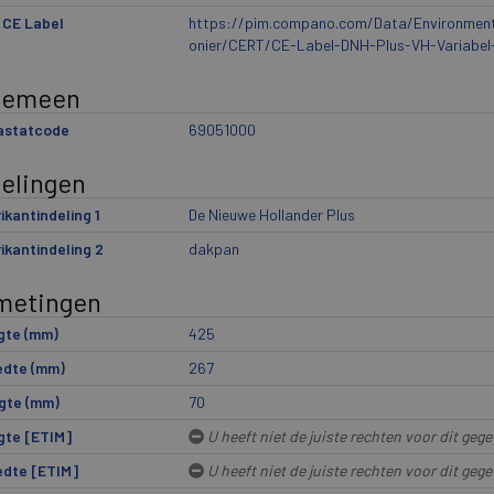
 CE Label
https://pim.compano.com/Data/Environmen
onier/CERT/CE-Label-DNH-Plus-VH-Variabel-
gemeen
rastatcode
69051000
delingen
ikantindeling 1
De Nieuwe Hollander Plus
ikantindeling 2
dakpan
metingen
gte (mm)
425
edte (mm)
267
gte (mm)
70
gte [ETIM]
U heeft niet de juiste rechten voor dit gege
edte [ETIM]
U heeft niet de juiste rechten voor dit gege