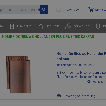
excl. btw
Winkel
UW
RUWBOUW
ISOLATIE
BOUWSHOP
D
MONIER DE NIEUWE HOLLANDER PLUS RUSTIEK DAKPAN
Monier De Nieuwe Hollander P
dakpan
Artikelcode: 4202060205256
Stijlvol, meer flexibiliteit en vernie
Plus , De Nieuwe Hollander Plus combineert een stijlvolle,
klassieke uitstraling met innovatieve
meer lezen
de Oude Holle, Verbeterde Holle en 
Holle voegt deze dakpan waarde toe 
Hollandse dakpanmodellen. Dankzij de
Levering op bestelling
in dekkende lengte en breedte biedt
Plus meer flexibiliteit bij de verwerk