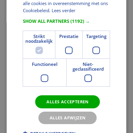
Kleur en Oppervlak
alle cookies in overeenstemming met ons
Cookiebeleid.
Lees verder
Kleur
Antraciet
SHOW ALL PARTNERS
(1192) →
Kleurgroep
Wit- en zwarttinten
Kleurgroep
Zwart
Strikt
Prestatie
Targeting
Kleurgroepcode
noodzakelijk
BLA00
Kleurcode
736
Afwerking
Geen
Functioneel
Niet-
Nabewerking
Geen
geclassificeerd
Kleurcode
U heeft niet de juiste rechten voor
dit gegeven.
Uitvoering
ALLES ACCEPTEREN
Profielvorm
Enkel gegolfd
Type sluiting
Zijkanten, kop en onder
ALLES AFWIJZEN
Vorm
Pan met zachte golving