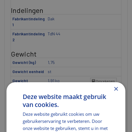
Indelingen
Fabrikantindeling
Dak
1
Fabrikantindeling
TdN 44
2
Gewicht
Gewicht (kg)
1,75
Gewicht eenheid
st
Gewicht
1,91
kg
Omrekenen
×
Materiaal
Deze website maakt gebruik
van cookies.
Materiaal
Keramiek (Klei)
Grootte
Hele dakpan
Deze website gebruikt cookies om uw
gebruikerservaring te verbeteren. Door
Panmodel
TdN 44
onze website te gebruiken, stemt u in met