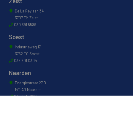
Zeist
De La Reylaan 34
3707 TM Zeist
030 691 5589
Soest
Industrieweg 17
3762 EG Soest
035 601 0304
Naarden
Energiestraat 27 B
1411 AR Naarden
035 694 3088
Weesp
Pampuslaan 217
1382 JP Weesp
0294 412 260