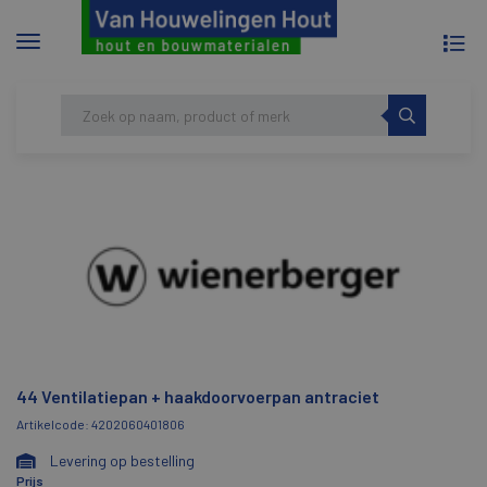
To
Menu
na
tonen/verbergen
Skip
HOME
44 VENTILATIEPAN +
to
HAAKDOORVOERPAN ANTRACIET
content
44 Ventilatiepan + haakdoorvoerpan antraciet
Artikelcode: 4202060401806
Levering op bestelling
Prijs