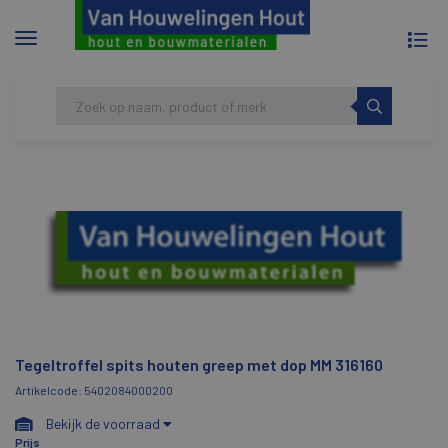
To
Menu
na
tonen/verbergen
Skip
HOME
TEGELTROFFEL SPITS HOUTEN GREEP
to
MET DOP MM 316160
content
Tegeltroffel spits houten greep met dop MM 316160
Artikelcode: 5402084000200
Bekijk de voorraad
Prijs