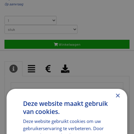
Op aanvraag
Winkelwagen
URL
×
URL
http://www.ruro.nl/
Deze website maakt gebruik
Fabrikant
van cookies.
Algemeen
Deze website gebruikt cookies om uw
gebruikerservaring te verbeteren. Door
Alternatieve
112.184.1910