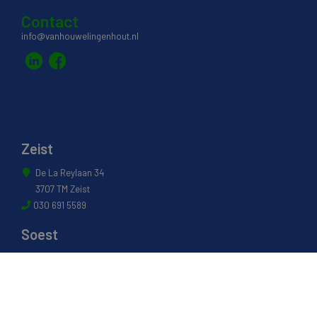
Contact
info@vanhouwelingenhout.nl
Zeist
De La Reylaan 34
3707 TM Zeist
030 691 5589
Soest
Industrieweg 17
3762 EG Soest
035 601 0304