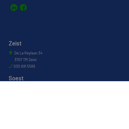
Zeist
De La Reylaan 34
3707 TM Zeist
030 691 5589
Soest
Industrieweg 17
3762 EG Soest
035 601 0304
Naarden
Energiestraat 27 B