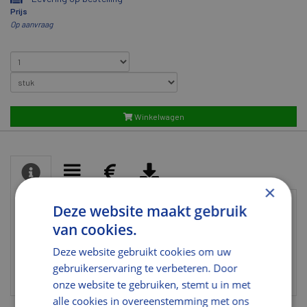
Prijs
Op aanvraag
Winkelwagen
×
Deze website maakt gebruik
Algemeen
van cookies.
Alternatieve
561.184.7344
Deze website gebruikt cookies om uw
artikelcode
gebruikerservaring te verbeteren. Door
onze website te gebruiken, stemt u in met
alle cookies in overeenstemming met ons