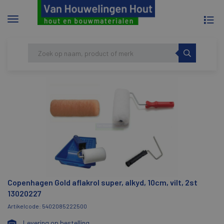
To
Menu
na
tonen/verbergen
Skip
HOME
COPENHAGEN GOLD AFLAKROL SUPER,
to
ALKYD, 10CM, VILT, 2ST 13020227
content
Copenhagen Gold aflakrol super, alkyd, 10cm, vilt, 2st
13020227
Artikelcode: 5402085222500
Levering op bestelling