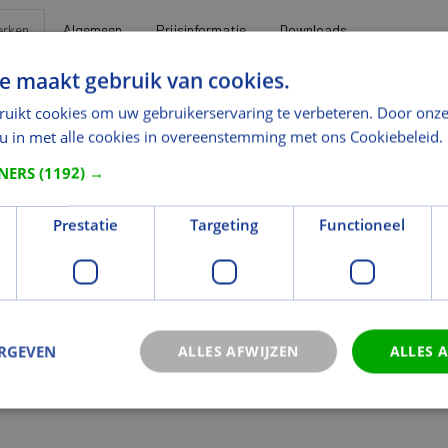
rken
Algemeen
Prijsinformatie
Downloads
e maakt gebruik van cookies.
metingen
ruikt cookies om uw gebruikerservaring te verbeteren. Door onze
gte (mm)
4200
 u in met alle cookies in overeenstemming met ons Cookiebeleid.
gte (mm)
75
TNERS
(1192) →
Prestatie
Targeting
Functioneel
lingen
of opmerkingen bij dit artikel doorgeven
ERGEVEN
ALLES AFWIJZEN
ALLES 