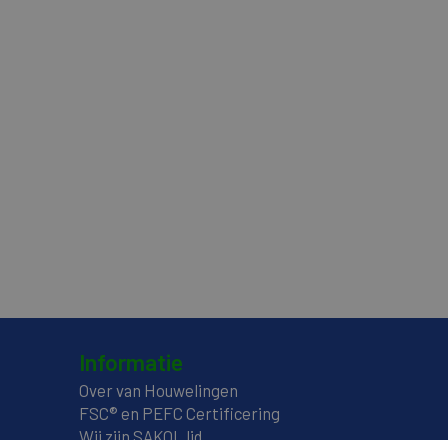
Informatie
Over van Houwelingen
FSC® en PEFC Certificering
Wij zijn SAKOL lid