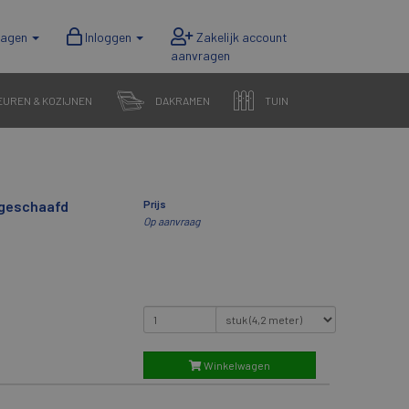
wagen
Inloggen
EUREN & KOZIJNEN
DAKRAMEN
TUIN
 geschaafd
Prijs
Op aanvraag
Winkelwagen