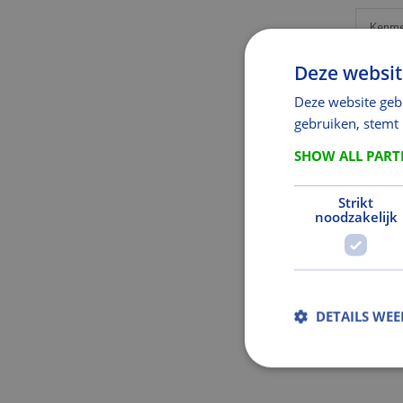
Kenme
Deze websit
Af
Deze website geb
Len
gebruiken, stemt
Hoo
SHOW ALL PAR
Strikt
noodzakelijk
Aanvul
DETAILS WE