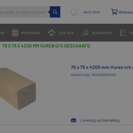
excl. btw
Winkel
UW
RUWBOUW
ISOLATIE
BOUWSHOP
D
75 X 75 X 4200 MM VUREN O/S GESCHAAFD
75 x 75 x 4200 mm Vuren o/s
Artikelcode: 1004046802100
Levering op bestelling