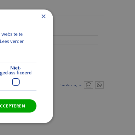
×
 website te
Lees verder
Niet-
geclassificeerd
Deel deze pagina:
ACCEPTEREN