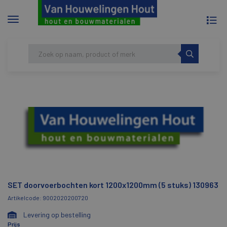
To
Menu
na
tonen/verbergen
Skip
HOME
SET DOORVOERBOCHTEN KORT
to
1200X1200MM (5 STUKS) 130963
content
SET doorvoerbochten kort 1200x1200mm (5 stuks) 130963
Artikelcode: 9002020200720
Levering op bestelling
Prijs