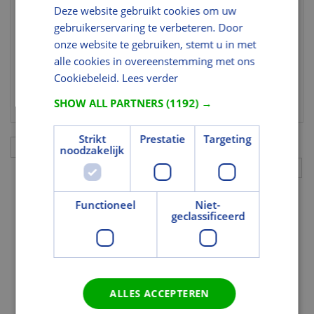
Deze website gebruikt cookies om uw
gebruikerservaring te verbeteren. Door
onze website te gebruiken, stemt u in met
alle cookies in overeenstemming met ons
VOORRAAD:
Weesp
0
Soest
0
Zeist
0
Naarden
0
Cookiebeleid.
Lees verder
LEVERTIJD:
Levering op bestelling
SHOW ALL PARTNERS
(1192) →
Strikt
Prestatie
Targeting
Aanvullingen
noodzakelijk
Functioneel
Niet-
geclassificeerd
ALLES ACCEPTEREN