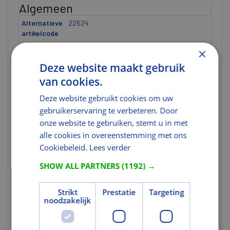
Algemeen
Alternatieve
22624
artikelcode
×
Gewicht
Deze website maakt gebruik
Gewicht (kg)
6
van cookies.
Kleur en Oppervlak
Deze website gebruikt cookies om uw
gebruikerservaring te verbeteren. Door
Kleur
Zwart
onze website te gebruiken, stemt u in met
Tekst
alle cookies in overeenstemming met ons
Cookiebeleid.
Lees verder
Uitgebreide
Een van de meest geliefde pannen uit het
toelichting 1
betonsegment. Die positie dankt de
SHOW ALL PARTNERS
(1192) →
Neroma Glazuron® aan zijn robuustheid en
mediterrane uiterlijk. Een huis krijgt door
Strikt
Prestatie
Targeting
een Neroma Glazuron® pannendak nu
noodzakelijk
eenmaal vanzelf een zuidelijk accent. Het
dakbeeld is door de dubbele golving
evenwichtig en strak. Overigens: ook op