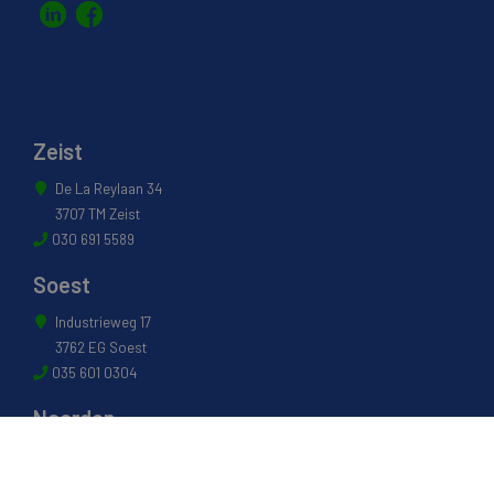
Zeist
De La Reylaan 34
3707 TM Zeist
030 691 5589
Soest
Industrieweg 17
3762 EG Soest
035 601 0304
Naarden
Energiestraat 27 B
1411 AR Naarden