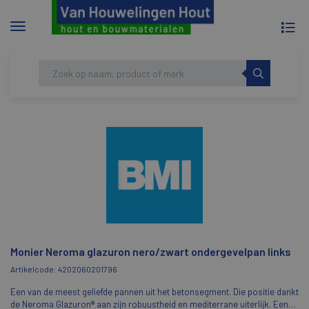
To
Menu
na
tonen/verbergen
Skip
HOME
MONIER NEROMA GLAZURON
to
NERO/ZWART ONDERGEVELPAN LINKS
content
Monier Neroma glazuron nero/zwart ondergevelpan links
Artikelcode: 4202060201796
Een van de meest geliefde pannen uit het betonsegment. Die positie dankt
de Neroma Glazuron® aan zijn robuustheid en mediterrane uiterlijk. Een