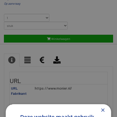
Op aanvraag
Winkelwagen
URL
URL
https://www.monier.nl/
Fabrikant
Algemeen
×
Alternatieve
16994