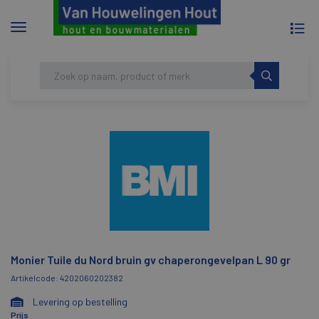
To
Menu
na
tonen/verbergen
Skip
HOME
MONIER TUILE DU NORD BRUIN GV
to
CHAPERONGEVELPAN L 90 GR
content
Monier Tuile du Nord bruin gv chaperongevelpan L 90 gr
Artikelcode: 4202060202382
Levering op bestelling
Prijs