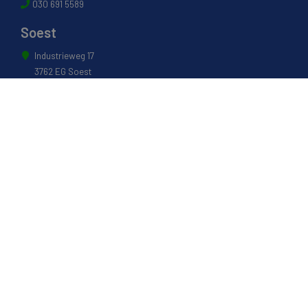
030 691 5589
Soest
Industrieweg 17
3762 EG Soest
035 601 0304
Naarden
Energiestraat 27 B
1411 AR Naarden
035 694 3088
Weesp
Pampuslaan 217
1382 JP Weesp
0294 412 260
© 2022 - Van Houwelingen Hout