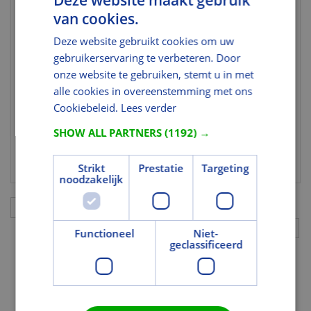
Deze website maakt gebruik
artikelcode
van cookies.
Kleur en Oppervlak
Deze website gebruikt cookies om uw
gebruikerservaring te verbeteren. Door
Kleur
Bruin
onze website te gebruiken, stemt u in met
Kleurcode
150
alle cookies in overeenstemming met ons
Cookiebeleid.
Lees verder
Gebruik en Verwerking
SHOW ALL PARTNERS
(1192) →
Aantal per
22,8
m²
Strikt
Prestatie
Targeting
noodzakelijk
Aanvullingen
Functioneel
Niet-
geclassificeerd