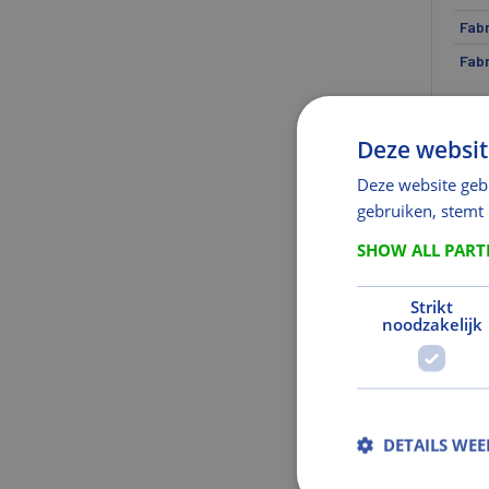
Fabr
Fabr
Af
Deze websit
Len
Len
Deze website geb
gebruiken, stemt
Ge
SHOW ALL PAR
Gewi
Gew
Strikt
noodzakelijk
Gew
Mat
Mate
DETAILS WE
Mate
Pan