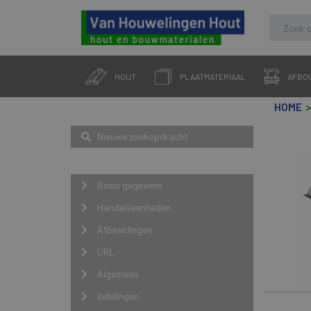
Skip
to
HOUT
PLAATMATERIAAL
AFBO
content
HOME
Zoeken
Nieuwe zoekopdracht
Navigatie
Basis gegevens
Handelseenheden
Afbeeldingen
URL
Algemeen
Indelingen