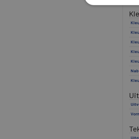
Kl
Kleu
Kleu
Kle
Kle
Kle
Nab
Kle
Ui
Uitv
Vor
Te
Uitg