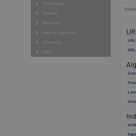
Afmetingen
Kenme
Gewicht
Materiaal
UR
Kleur en Oppervlak
URL 
Uitvoering
URL 
Tekst
Al
Cod
Pro
Lan
Alte
In
Arti
Fabr