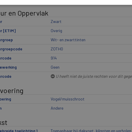
eur en Oppervlak
r
Zwart
r [ETIM]
Overig
urgroep
Wit- en zwarttinten
urgroepcode
ZOTH0
urcode
914
ewerking
Geen
urcode
U heeft niet de juiste rechten voor dit geg
tvoering
oering
Vogel/muisschroot
m
Andere
kst
ebreide toelichting 1
Toepasbaar bij dakvoet, kilgoten en verholen