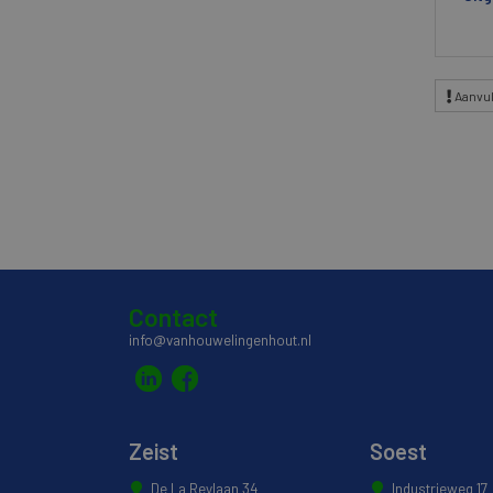
Aanvul
Contact
info@vanhouwelingenhout.nl
Zeist
Soest
De La Reylaan 34
Industrieweg 17