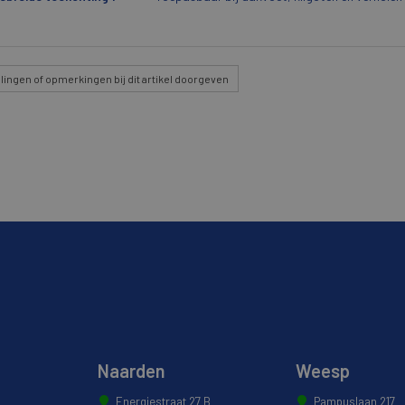
lingen
of opmerkingen bij dit artikel doorgeven
Naarden
Weesp
Energiestraat 27 B
Pampuslaan 217