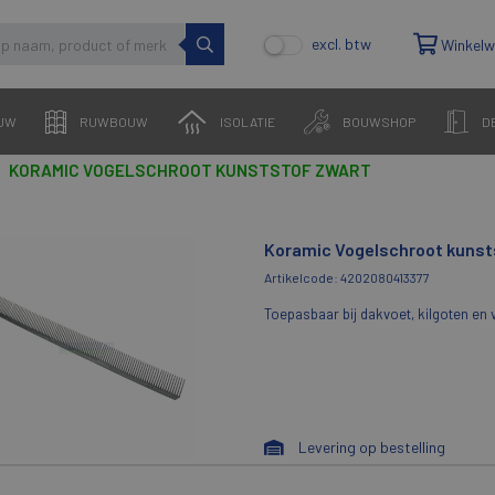
excl. btw
Winkel
UW
RUWBOUW
ISOLATIE
BOUWSHOP
D
KORAMIC VOGELSCHROOT KUNSTSTOF ZWART
Koramic Vogelschroot kunst
Artikelcode: 4202080413377
Toepasbaar bij dakvoet, kilgoten en 
Levering op bestelling