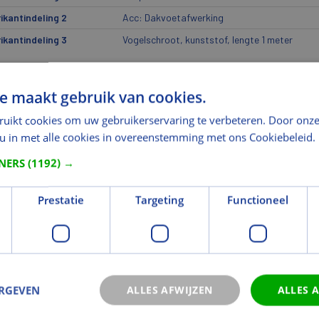
ikantindeling 2
Acc: Dakvoetafwerking
ikantindeling 3
Vogelschroot, kunststof, lengte 1 meter
metingen
e maakt gebruik van cookies.
gte (mm)
1000
gte [ETIM]
U heeft niet de juiste rechten voor dit geg
ruikt cookies om uw gebruikerservaring te verbeteren. Door onze
 u in met alle cookies in overeenstemming met ons Cookiebeleid.
wicht
TNERS
(1192) →
cht (kg)
0,1
icht eenheid
st
Prestatie
Targeting
Functioneel
icht
0,1
kg
eriaal
riaal
Keramiek
ERGEVEN
ALLES AFWIJZEN
ALLES 
riaal
Kunststof
model
Independent Fittings