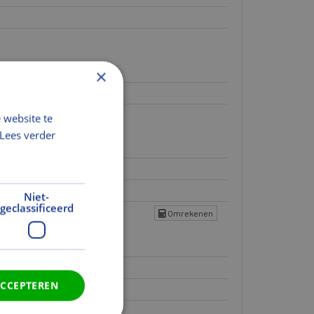
×
even.
 website te
Lees verder
Niet-
geclassificeerd
Omrekenen
ACCEPTEREN