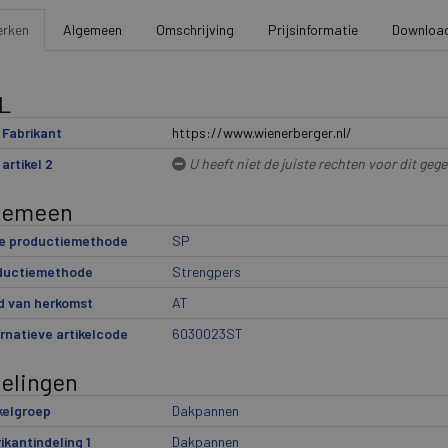
rken
Algemeen
Omschrijving
Prijsinformatie
Downloa
L
Fabrikant
https://www.wienerberger.nl/
artikel 2
U heeft niet de juiste rechten voor dit geg
gemeen
e productiemethode
SP
ductiemethode
Strengpers
d van herkomst
AT
rnatieve artikelcode
6030023ST
delingen
kelgroep
Dakpannen
ikantindeling 1
Dakpannen