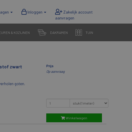
wagen
Inloggen
EUREN & KOZIJNEN
DAKRAMEN
TUIN
stof zwart
Prijs
Op aanvraag
verholen goten.
Winkelwagen