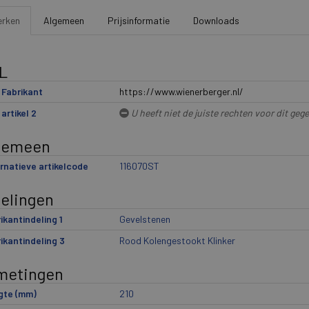
rken
Algemeen
Prijsinformatie
Downloads
L
Fabrikant
https://www.wienerberger.nl/
artikel 2
U heeft niet de juiste rechten voor dit geg
gemeen
rnatieve artikelcode
116070ST
delingen
ikantindeling 1
Gevelstenen
ikantindeling 3
Rood Kolengestookt Klinker
metingen
gte (mm)
210