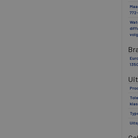
Maat
772
Wat
diff
volg
Br
Eur
1350
Ui
Pro
Tole
klas
Typ
Uits
Ge