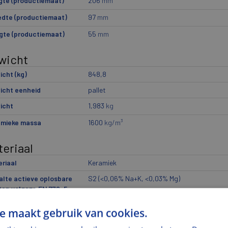
gte (productiemaat)
206
mm
edte (productiemaat)
97
mm
gte (productiemaat)
55
mm
wicht
cht (kg)
848,8
icht eenheid
pallet
icht
1,983
kg
umieke massa
1600
kg/m³
eriaal
riaal
Keramiek
lte actieve oplosbare
S2 (<0,06% Na+K, <0,03% Mg)
ten volgens EN 772-5
eur en Oppervlak
e maakt gebruik van cookies.
r
Rood-bruin