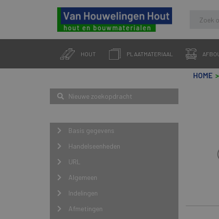
Skip
to
HOUT
PLAATMATERIAAL
AFBO
content
HOME
Zoeken
Nieuwe zoekopdracht
Navigatie
Basis gegevens
Handelseenheden
URL
Algemeen
Indelingen
Afmetingen