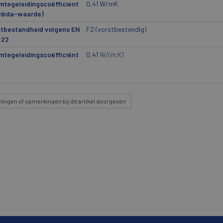
tegeleidingscoëfficient
0,41 W/mK
mbda-waarde)
stbestandheid volgens EN
F2 (vorstbestendig)
-22
tegeleidingscoëfficiënt
0,41
W/(m.K)
lingen
of opmerkingen bij dit artikel doorgeven