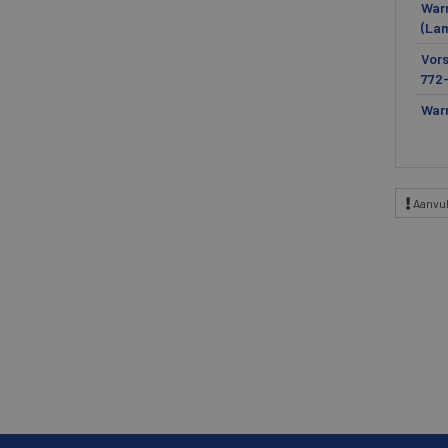
Warm
(La
Vor
772
Warm
Aanvul