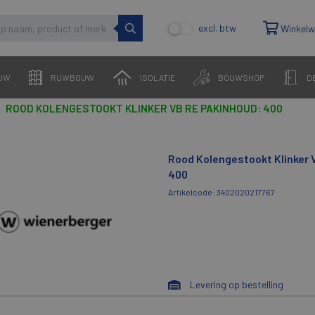
excl. btw
Winkel
UW
RUWBOUW
ISOLATIE
BOUWSHOP
D
ROOD KOLENGESTOOKT KLINKER VB RE PAKINHOUD: 400
Rood Kolengestookt Klinker 
400
Artikelcode: 3402020217767
Levering op bestelling