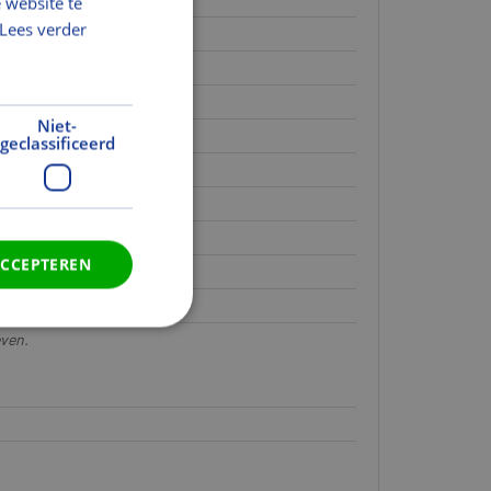
 website te
Lees verder
Niet-
geclassificeerd
ACCEPTEREN
even.