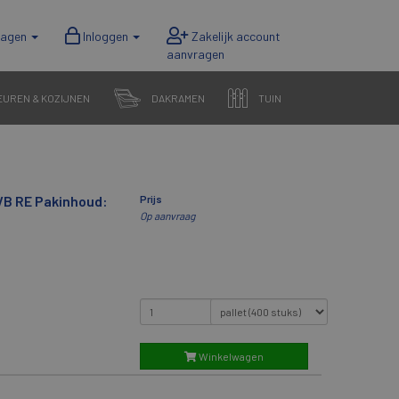
wagen
Inloggen
EUREN & KOZIJNEN
DAKRAMEN
TUIN
VB RE Pakinhoud:
Prijs
Op aanvraag
Winkelwagen