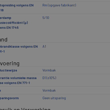
spreiding volgens EN
Rm (opgave fabrikant)
-16
erdamp
5/10
usiecoëfficiënt (µ)
ens EN 1745
and
obrandklasse volgens EN
A1
1-1
tvoering
ductiewijze
Vormbak
rantie volumieke massa
D1 (±10%)
se volgens EN 771-1
e
Vormbak
paringsvorm
Geen uitsparing
bruik en Verwerking