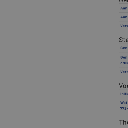
Aant
Aant
Verw
St
Gen
Geno
druk
Vert
Vo
Init
Wat
772
Th