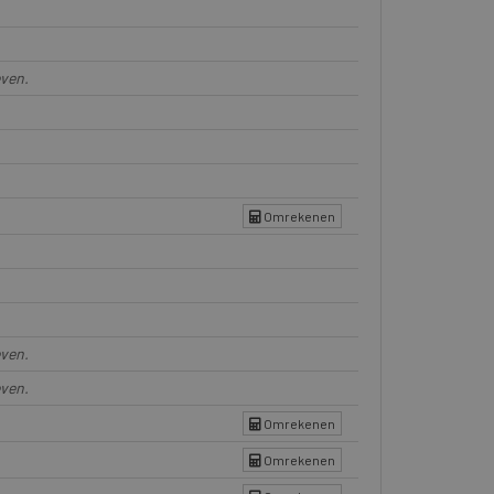
even.
Omrekenen
even.
even.
Omrekenen
Omrekenen