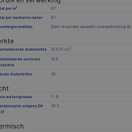
al per m²
67
al per vierkante meter
67
erkingscondities
Dient te worden verwerkt overeenkomstig de g
erkte
ormaliseerde druksterkte
12,5
N/mm²
maliseerde verticale
12,5
sterkte
icale druksterkte
20
cht
iele wateropname
1 - 5
erabsorptie volgens EN
20
%
-21
ermisch