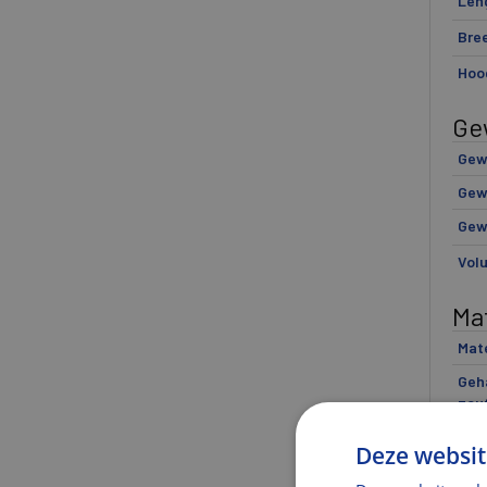
Len
Bre
Hoo
Ge
Gewi
Gew
Gew
Vol
Mat
Mate
Geha
zou
Kl
Deze websit
Kleu