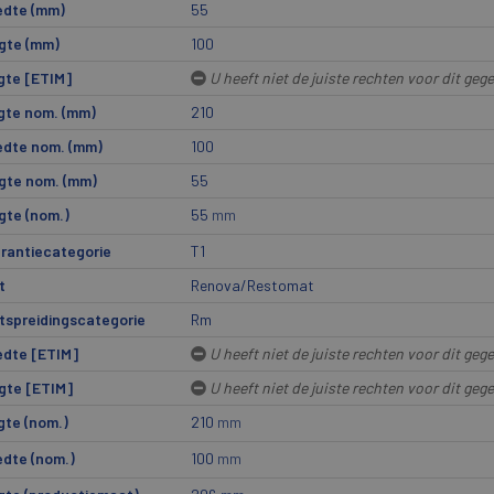
edte (mm)
55
gte (mm)
100
gte [ETIM]
U heeft niet de juiste rechten voor dit geg
gte nom. (mm)
210
edte nom. (mm)
100
gte nom. (mm)
55
gte (nom.)
55
mm
rantiecategorie
T1
t
Renova/Restomat
tspreidingscategorie
Rm
edte [ETIM]
U heeft niet de juiste rechten voor dit geg
gte [ETIM]
U heeft niet de juiste rechten voor dit geg
te (nom.)
210
mm
dte (nom.)
100
mm