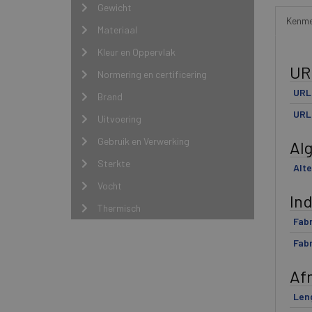
Gewicht
Kenme
Materiaal
Kleur en Oppervlak
UR
Normering en certificering
URL 
Brand
URL 
Uitvoering
Gebruik en Verwerking
Al
Sterkte
Alte
Vocht
In
Thermisch
Fabr
Fabr
Af
Len