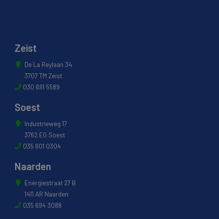
Zeist
De La Reylaan 34
3707 TM Zeist
030 691 5589
Soest
Industrieweg 17
3762 EG Soest
035 601 0304
Naarden
Energiestraat 27 B
1411 AR Naarden
035 694 3088