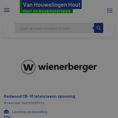
To
Menu
na
tonen/verbergen
Skip
HOME
REDWOOD CB-10 LATEISTEENN
to
SPONNING
content
Redwood CB-10 lateisteenn sponning
Artikelcode: 3402020217722
Levering op bestelling
Prijs