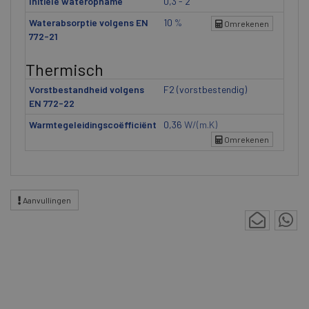
Initiele wateropname
0,3 - 2
Waterabsorptie volgens EN
10
%
Omrekenen
772-21
Thermisch
Vorstbestandheid volgens
F2 (vorstbestendig)
EN 772-22
Warmtegeleidingscoëfficiënt
0,36
W/(m.K)
Omrekenen
Aanvullingen