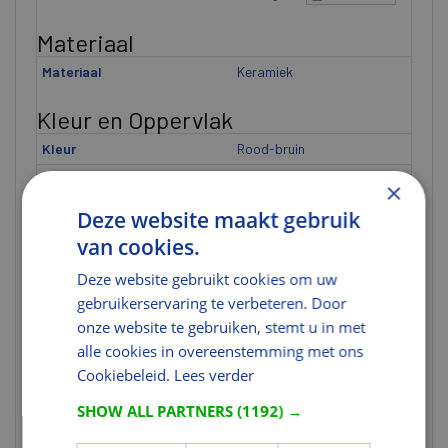
Materiaal
Materiaal
Keramiek
Kleur en Oppervlak
Kleur
Rood-bruin
Kleurgroep
Roodtinten
×
Kleurgroep
Rood
Deze website maakt gebruik
van cookies.
Kleurcategorie
Genuanceerd
Kleurgroepcode
RED00
Deze website gebruikt cookies om uw
gebruikerservaring te verbeteren. Door
Kleurnuancering
Genuanceerd
onze website te gebruiken, stemt u in met
Nabewerking
Engobe
alle cookies in overeenstemming met ons
Oppervlak
Gestructureerd |
Cookiebeleid.
Lees verder
Onbezand
SHOW ALL PARTNERS
(1192) →
Textuur
Overig
Oppervlaktebewerking
Engoberen