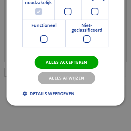
noodzakelijk
Met glasopening
Nee
Gebruik en Verwerking
Functioneel
Niet-
Draairichting
Rechts
geclassificeerd
Geschikt voor
Nee
transparante
behandeling
ALLES ACCEPTEREN
Aanvullingen
ALLES AFWIJZEN
DETAILS WEERGEVEN