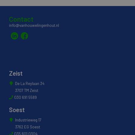
Contact
info@vanhouwelingenhout.nl
Zeist
De La Reylaan 34
3707 TM Zeist
030 691 5589
Soest
Industrieweg 17
3762 EG Soest
035 601 0304