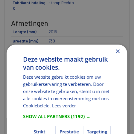
Fabrikantindeling
stomp Rechts
3
Afmetingen
Lengte (mm)
2015
Breedte (mm)
730
×
Hoogte (mm)
40
Deze website maakt gebruik
Afmeting
2015x730 mm
van cookies.
Breedte [ETIM]
U heeft niet de juiste rechten voor
dit gegeven.
Deze website gebruikt cookies om uw
gebruikerservaring te verbeteren. Door
Dikte [ETIM]
U heeft niet de juiste rechten voor
dit gegeven.
onze website te gebruiken, stemt u in met
alle cookies in overeenstemming met ons
Hoogte [ETIM]
U heeft niet de juiste rechten voor
Cookiebeleid.
dit gegeven.
Lees verder
SHOW ALL PARTNERS
(1192) →
Uitvoering
Kantvorm
Stomp
Strikt
Prestatie
Targeting