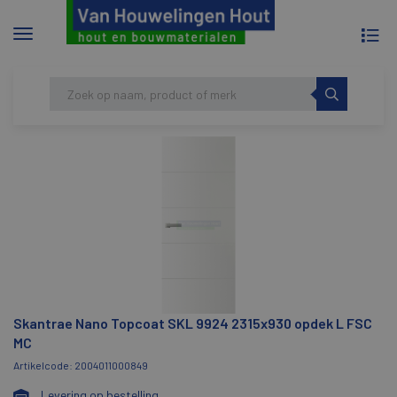
To
Menu
na
tonen/verbergen
Skip
HOME
SKANTRAE NANO TOPCOAT SKL 9924
to
2315X930 OPDEK L FSC MC
content
Skantrae Nano Topcoat SKL 9924 2315x930 opdek L FSC
MC
Artikelcode: 2004011000849
Levering op bestelling