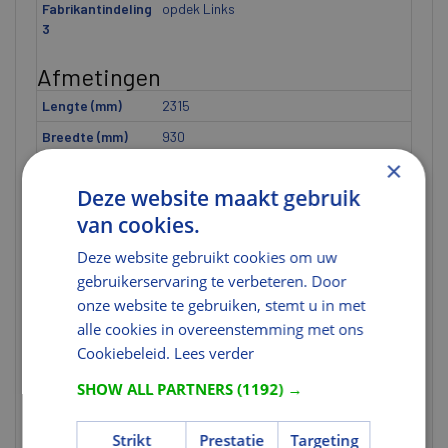
Fabrikantindeling
opdek Links
3
Afmetingen
Lengte (mm)
2315
Breedte (mm)
930
×
Hoogte (mm)
40
Deze website maakt gebruik
Afmeting
2315x930 mm
van cookies.
Breedte [ETIM]
U heeft niet de juiste rechten voor
dit gegeven.
Deze website gebruikt cookies om uw
gebruikerservaring te verbeteren. Door
Dikte [ETIM]
U heeft niet de juiste rechten voor
dit gegeven.
onze website te gebruiken, stemt u in met
alle cookies in overeenstemming met ons
Hoogte [ETIM]
U heeft niet de juiste rechten voor
Cookiebeleid.
dit gegeven.
Lees verder
SHOW ALL PARTNERS
(1192) →
Uitvoering
Kantvorm
Opdek
Strikt
Prestatie
Targeting