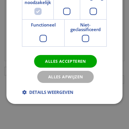
noodzakelijk
Met glasopening
Nee
Gebruik en Verwerking
Functioneel
Niet-
Draairichting
Links
geclassificeerd
Geschikt voor
Nee
transparante
behandeling
ALLES ACCEPTEREN
Aanvullingen
ALLES AFWIJZEN
DETAILS WEERGEVEN