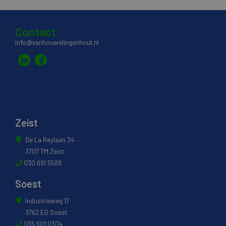
Contact
info@vanhouwelingenhout.nl
Zeist
De La Reylaan 34
3707 TM Zeist
030 691 5589
Soest
Industrieweg 17
3762 EG Soest
035 601 0304