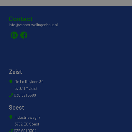
Contact
info@vanhouwelingenhout.nl
Zeist
De La Reylaan 34
3707 TM Zeist
030 691 5589
Soest
Industrieweg 17
3762 EG Soest
035 601 0304