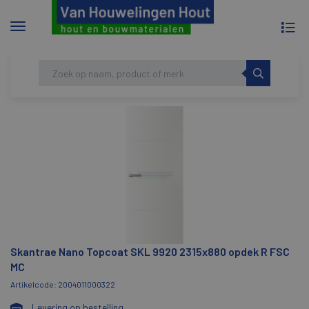
To
Menu
na
tonen/verbergen
Skip
HOME
SKANTRAE NANO TOPCOAT SKL 9920
to
2315X880 OPDEK R FSC MC
content
Skantrae Nano Topcoat SKL 9920 2315x880 opdek R FSC
MC
Artikelcode: 2004011000322
Levering op bestelling