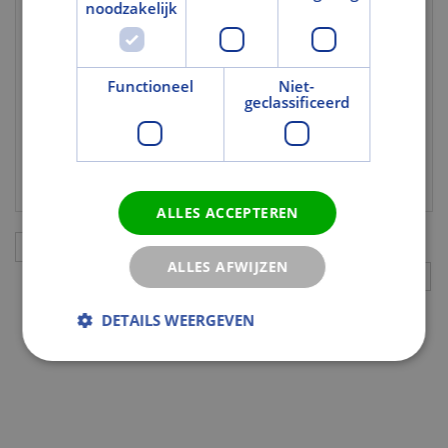
noodzakelijk
Met glasopening
Nee
Gebruik en Verwerking
Functioneel
Niet-
Draairichting
Rechts
geclassificeerd
Geschikt voor
Nee
transparante
behandeling
ALLES ACCEPTEREN
Aanvullingen
ALLES AFWIJZEN
DETAILS WEERGEVEN