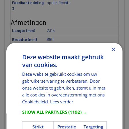
Fabrikantindeling
opdek Rechts
3
Afmetingen
Lengte (mm)
2315
Breedte (mm)
880
×
Hoogte (mm)
40
Deze website maakt gebruik
Afmeting
2315x880 mm
van cookies.
Breedte [ETIM]
U heeft niet de juiste rechten voor
dit gegeven.
Deze website gebruikt cookies om uw
gebruikerservaring te verbeteren. Door
Dikte [ETIM]
U heeft niet de juiste rechten voor
dit gegeven.
onze website te gebruiken, stemt u in met
alle cookies in overeenstemming met ons
Hoogte [ETIM]
U heeft niet de juiste rechten voor
Cookiebeleid.
dit gegeven.
Lees verder
SHOW ALL PARTNERS
(1192) →
Uitvoering
Kantvorm
Opdek
Strikt
Prestatie
Targeting