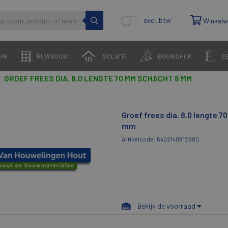
excl. btw
Winkel
UW
RUWBOUW
ISOLATIE
BOUWSHOP
D
GROEF FREES DIA. 8.0 LENGTE 70 MM SCHACHT 8 MM
Groef frees dia. 8.0 lengte 
mm
Artikelcode: 5402140812900
Bekijk de voorraad