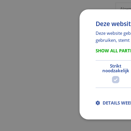
Algem
Deze websit
Gro
Deze website geb
gebruiken, stemt
Merk
SHOW ALL PAR
Arti
Besc
Strikt
noodzakelijk
Aanvul
DETAILS WE