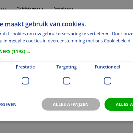
een
Prijsinformatie
Downloads
e maakt gebruik van cookies.
ef frees dia. 8.0 lengte 70 mm schacht 8 mm
Uitlopen
ruikt cookies om uw gebruikerservaring te verbeteren. Door onze
 u in met alle cookies in overeenstemming met ons Cookiebeleid.
/Fabrikant:
Van Houwelingen Hout (merkloos)
TNERS
(1192) →
kelcode:
5402140812900
hikbaarheid:
Uitlopend
Prestatie
Targeting
Functioneel
lingen
of opmerkingen bij dit artikel doorgeven
ERGEVEN
ALLES AFWIJZEN
ALLES 