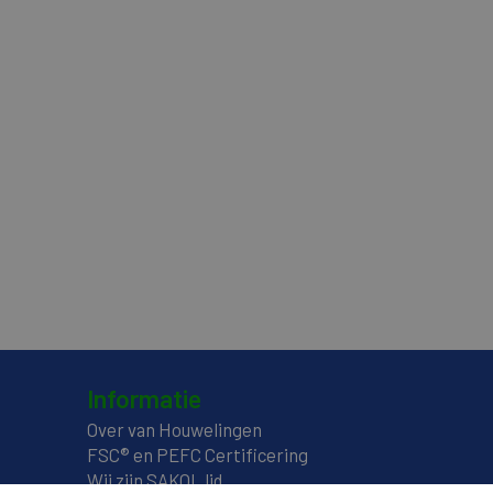
Informatie
Over van Houwelingen
FSC® en PEFC Certificering
Wij zijn SAKOL lid