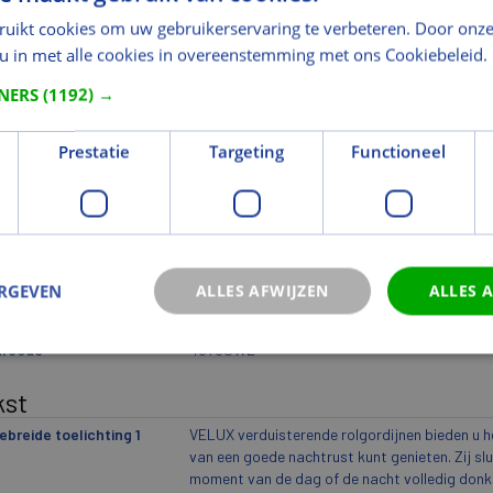
ruikt cookies om uw gebruikerservaring te verbeteren. Door onze
ikantindeling 5
4576SWL
 u in met alle cookies in overeenstemming met ons Cookiebeleid.
wicht
TNERS
(1192) →
togewicht (kg)
1,51
ogewicht (kg)
1,86
Prestatie
Targeting
Functioneel
icht eenheid
st
eriaal
duisterend
Ja
ERGEVEN
ALLES AFWIJZEN
ALLES 
eur en Oppervlak
urcode
4576SWL
kst
ebreide toelichting 1
VELUX verduisterende rolgordijnen bieden u h
van een goede nachtrust kunt genieten. Zij slui
moment van de dag of de nacht volledig donker