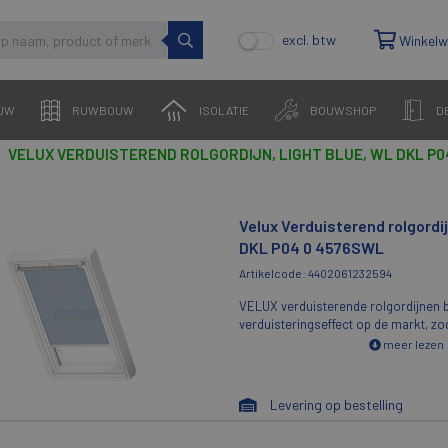
excl. btw
Winkel
UW
RUWBOUW
ISOLATIE
BOUWSHOP
D
VELUX VERDUISTEREND ROLGORDIJN, LIGHT BLUE, WL DKL P0
Velux Verduisterend rolgordij
DKL P04 0 4576SWL
Artikelcode: 4402061232594
VELUX verduisterende rolgordijnen b
verduisteringseffect op de markt, z
nachtrust kunt genieten. Zij sluiten al
meer lezen
de kamer op elk moment van de dag o
donker is. Het elegante, slanke ontw
bedienen en heeft een moderne uitst
Levering op bestelling
verduisterende rolgordijnen met witt
perfect bij uw witte VELUX dakramen. 