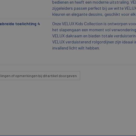
bedienen en heeft een moderne uitstraling. V
zijgeleiders passen perfect bij uw witte VELUX d
kleuren en elegante dessins, geschikt voor elk 
ebreide toelichting 4
Onze VELUX Kids Collection is ontworpen voor
het slapengaan een moment vol verwondering 
VELUX dakraam en bieden totale verduistering
VELUX verduisterend rolgordijnen zijn ideaal 
invallend licht wilt hebben.
lingen
of opmerkingen bij dit artikel doorgeven