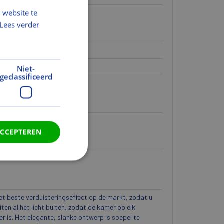
 website te
Lees verder
Niet-
geclassificeerd
ACCEPTEREN
et beste verduisteringseffect op de markt, zodat u
ten al het licht buiten, zodat de kamer op elk
 is. Het elegante, slanke ontwerp is soepel te