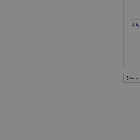
Uitg
Aanvul