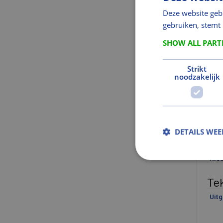
Deze website geb
Fabr
gebruiken, stemt
Ge
SHOW ALL PAR
Net
Brut
Strikt
noodzakelijk
Gew
Mat
Ver
DETAILS WE
Kl
Kle
Te
Uitg