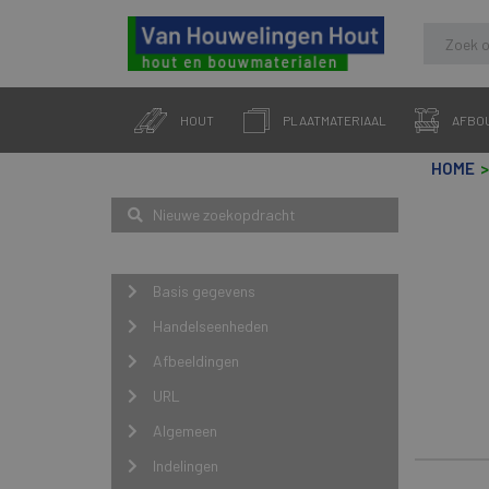
Skip
to
HOUT
PLAATMATERIAAL
AFBO
content
HOME
Zoeken
Nieuwe zoekopdracht
Navigatie
Basis gegevens
Handelseenheden
Afbeeldingen
URL
Algemeen
Indelingen