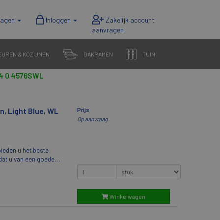
wagen
Inloggen
EUREN & KOZIJNEN
DAKRAMEN
TUIN
4 0 4576SWL
n, Light Blue, WL
Prijs
Op aanvraag
ieden u het beste
odat u van een goede
 het licht buiten, zodat
f de nacht volledig
erp is soepel te
raling. VELUX
Winkelwagen
e zijgeleiders passen
Ze zijn verkrijgbaar in