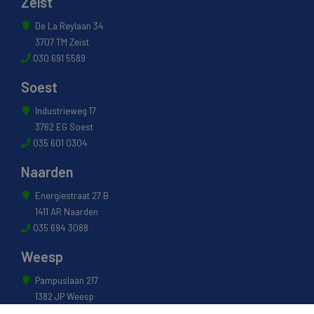
Zeist
De La Reylaan 34
3707 TM Zeist
030 691 5589
Soest
Industrieweg 17
3762 EG Soest
035 601 0304
Naarden
Energiestraat 27 B
1411 AR Naarden
035 694 3088
Weesp
Pampuslaan 217
1382 JP Weesp
0294 412 260