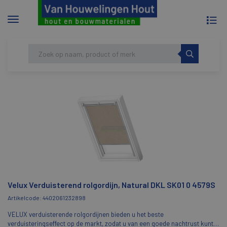
To
Menu
na
tonen/verbergen
Skip
HOME
VELUX VERDUISTEREND ROLGORDIJN,
to
NATURAL DKL SK01 0 4579S
content
Velux Verduisterend rolgordijn, Natural DKL SK01 0 4579S
Artikelcode: 4402061232898
VELUX verduisterende rolgordijnen bieden u het beste
verduisteringseffect op de markt, zodat u van een goede nachtrust kunt