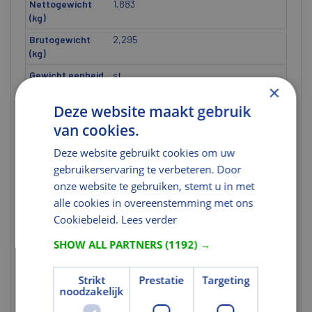
Nettogewicht
1,883
(kg)
Brutogewicht
2,295
(kg)
Gewicht eenheid
st
×
Materiaal
Deze website maakt gebruik
van cookies.
Verduisterend
Ja
Deze website gebruikt cookies om uw
Kleur en Oppervlak
gebruikerservaring te verbeteren. Door
Kleurcode
4579S
onze website te gebruiken, stemt u in met
alle cookies in overeenstemming met ons
Tekst
Cookiebeleid.
Lees verder
Uitgebreide
VELUX verduisterende rolgordijnen
SHOW ALL PARTNERS
(1192) →
toelichting 1
bieden u het beste
verduisteringseffect op de markt,
zodat u van een goede nachtrust kunt
Strikt
Prestatie
Targeting
noodzakelijk
genieten. Zij houden al het licht buiten,
zodat de kamer op elk moment van de