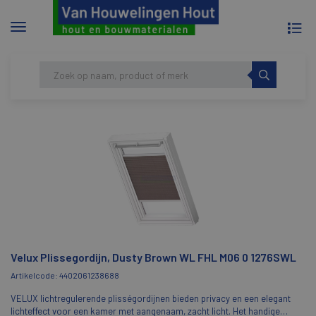
To
Menu
na
tonen/verbergen
Skip
HOME
VELUX PLISSEGORDIJN, DUSTY BROWN
to
WL FHL M06 0 1276SWL
content
Velux Plissegordijn, Dusty Brown WL FHL M06 0 1276SWL
Artikelcode: 4402061238688
VELUX lichtregulerende plisségordijnen bieden privacy en een elegant
lichteffect voor een kamer met aangenaam, zacht licht. Het handige