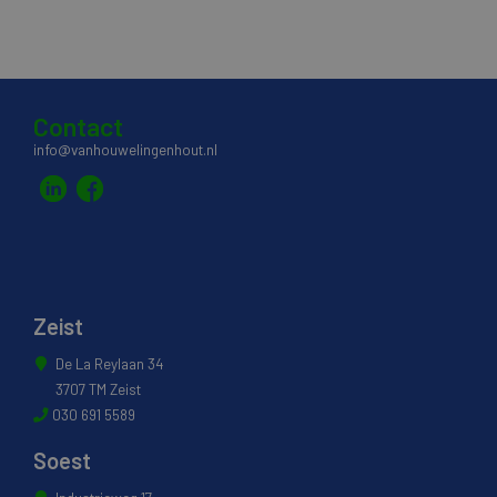
Contact
info@vanhouwelingenhout.nl
Zeist
De La Reylaan 34
3707 TM Zeist
030 691 5589
Soest