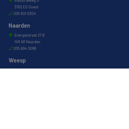
Industrieweg 17
3762 EG Soest
035 601 0304
Naarden
Energiestraat 27 B
1411 AR Naarden
035 694 3088
Weesp
Pampuslaan 217
1382 JP Weesp
0294 412 260
© 2022 - Van Houwelingen Hout
Informatie
Over van Houwelingen
FSC® en PEFC Certificering