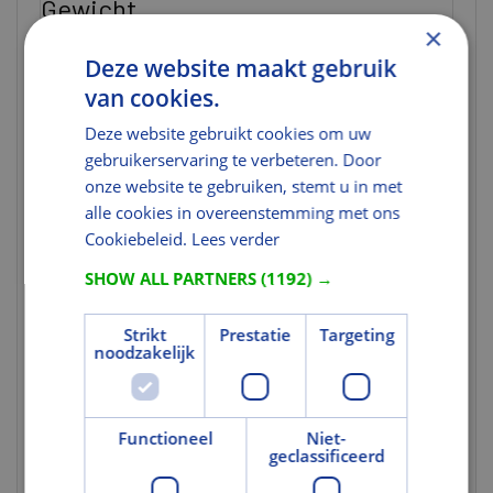
Gewicht
×
Nettogewicht
1,015
(kg)
Deze website maakt gebruik
van cookies.
Brutogewicht
1,683
(kg)
Deze website gebruikt cookies om uw
Gewicht eenheid
st
gebruikerservaring te verbeteren. Door
onze website te gebruiken, stemt u in met
Kleur en Oppervlak
alle cookies in overeenstemming met ons
Kleurcode
Cookiebeleid.
1276SWL
Lees verder
SHOW ALL PARTNERS
(1192) →
Tekst
Uitgebreide
VELUX lichtregulerende
Strikt
Prestatie
Targeting
toelichting 1
plisségordijnen bieden privacy en een
noodzakelijk
elegant lichteffect voor een kamer met
aangenaam, zacht licht. Het handige
'traploze' rolgordijn kan overal in het
raam worden geplaatst, om de
Functioneel
Niet-
lichtinval bij te stellen terwijl u nog
geclassificeerd
steeds naar buiten kunt kijken. VELUX