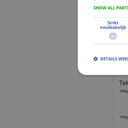
Fabr
SHOW ALL PAR
Ge
Strikt
noodzakelijk
Net
Brut
Gew
DETAILS WE
Kl
Kle
Te
Uitg
Uitg