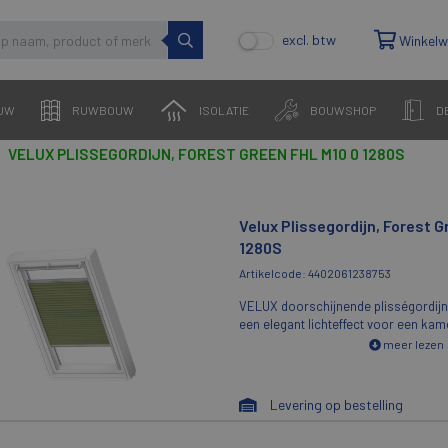
excl. btw
Winkel
UW
RUWBOUW
ISOLATIE
BOUWSHOP
D
VELUX PLISSEGORDIJN, FOREST GREEN FHL M10 0 1280S
Velux Plissegordijn, Forest 
1280S
Artikelcode: 4402061238753
VELUX doorschijnende plisségordijn
een elegant lichteffect voor een k
zacht licht. Het handige 'traploze' gor
meer lezen
raam worden geplaatst, om de lichtinva
u nog steeds naar buiten kunt kijke
doorschijnende plisségordijnen zijn 
Levering op bestelling
groot aantal kleuren en stijlen.VEL
plisségordijnen bieden privacy en een