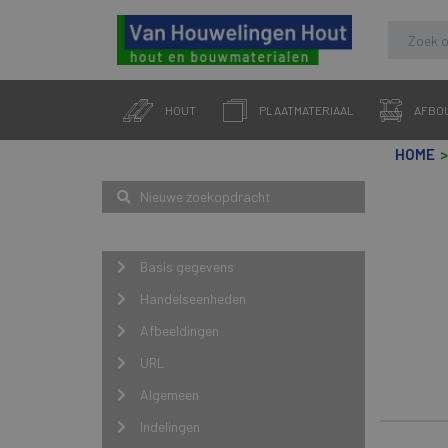
Skip
to
HOUT
PLAATMATERIAAL
AFBO
content
HOME
Zoeken
Nieuwe zoekopdracht
Navigatie
Basis gegevens
Handelseenheden
Afbeeldingen
URL
Algemeen
Indelingen