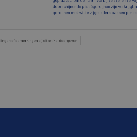
geplaatst, om de lichtinval bij te stellen terw
doorschijnende plisségordijnen zijn verkrijgba
gordijnen met witte zijgeleiders passen perf
lingen
of opmerkingen bij dit artikel doorgeven