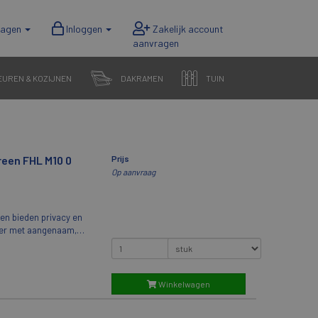
wagen
Inloggen
EUREN & KOZIJNEN
DAKRAMEN
TUIN
Green FHL M10 0
Prijs
Op aanvraag
en bieden privacy en
amer met aangenaam,
dijn kan overal in het
l bij te stellen terwijl
n. VELUX
verkrijgbaar in een
Winkelwagen
UX doorschijnende
 elegant lichteffect