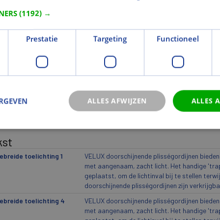
ikantindeling 5
1280S
TNERS
(1192) →
wicht
Prestatie
Targeting
Functioneel
togewicht (kg)
0,772
ogewicht (kg)
1,195
icht eenheid
st
ERGEVEN
ALLES AFWIJZEN
ALLES 
eur en Oppervlak
urcode
1280S
kst
ebreide toelichting 1
VELUX doorschijnende plisségordijnen bieden 
met aangenaam, zacht licht. Het handige 'trap
geplaatst, om de lichtinval bij te stellen terw
doorschijnende plisségordijnen zijn verkrijgbaa
ebreide toelichting 4
VELUX doorschijnende plisségordijnen bieden 
met aangenaam, zacht licht. Het handige 'trap