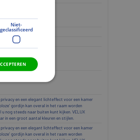
Niet-
geclassificeerd
ACCEPTEREN
privacy en een elegant lichteffect voor een kamer
loze' gordijn kan overal in het raam worden
ijl u nog steeds naar buiten kunt kijken. VELUX
r in een groot aantal kleuren en stijlen.
privacy en een elegant lichteffect voor een kamer
loze' gordijn kan overal in het raam worden