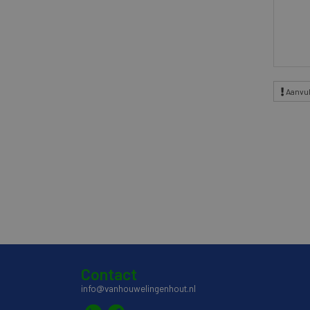
Aanvul
Contact
info@vanhouwelingenhout.nl