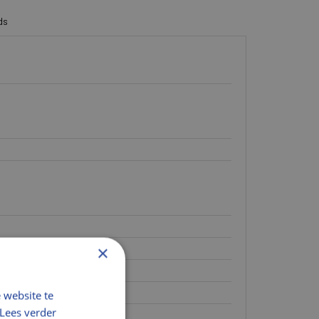
t licht. Het handige
raam worden geplaatst,
ds
 u nog steeds naar
nende plisségordijnen
leuren en stijlen.
rs passen perfect bij
×
 website te
Lees verder