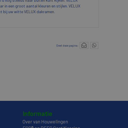
ijl u nog steeds naar buiten kunt kijken. VELUX
ar in een groot aantal kleuren en stijlen. VELUX
ect bij uw witte VELUX dakramen.
Deel deze pagina:
Informatie
Over van Houwelingen