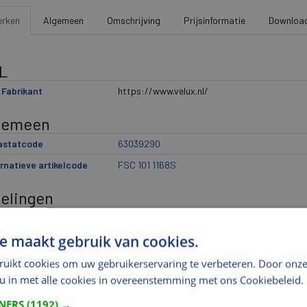
verduisterend rolgordijnen, jaloezie
gordijnen met Slim Design.
rken
Algemeen
Omschrijving
Prijsinformatie
Downloa
L
Fabrikant
https://www.velux.nl/
gemeen
rastatcode
63039290
rnatieve artikelcode
FSC 101 1168S
delingen
ikantindeling 1
Raamdecoratie
e maakt gebruik van cookies.
ikantindeling 2
Verduisterend plissegordijn, solar, Dusty Gree
ikantindeling 3
FSC
ruikt cookies om uw gebruikerservaring te verbeteren. Door onze
 u in met alle cookies in overeenstemming met ons Cookiebeleid.
ikantindeling 4
101
ikantindeling 5
1168S
TNERS
(1192) →