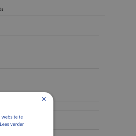
ën en geplisseerd
ds
×
n
 website te
Lees verder