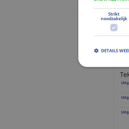
Ge
Strikt
noodzakelijk
Net
Brut
Gew
DETAILS WE
Kl
Kle
Te
Uitg
Uitg
Uitg