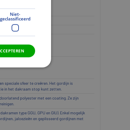
Niet-
geclassificeerd
ACCEPTEREN
n speciale sfeer te creëren. Het gordijn is
ie in het dakraam stop kunt zetten.
doorlatend polyester met een coating. Ze zijn
einigen.
dakramen type GGU, GPU en GIU). Enkel mogelijk
rdijnen, jaloezieën en geplisseerd gordijnen met