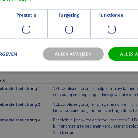
wicht
Prestatie
Targeting
Functioneel
togewicht (kg)
1,674
ogewicht (kg)
2,139
icht eenheid
st
ERGEVEN
eur en Oppervlak
ALLES AFWIJZEN
ALLES 
urcode
1168S
kst
ebreide toelichting 1
VELUX plissé gordijnen helpen u in uw kamer ee
eenvoudig en soepel op iedere gewenste posit
ebreide toelichting 2
VELUX plissé gordijnen zijn gemaakt van licht
hierdoor eenvoudig met een vochtige doek te r
ebreide toelichting 3
Prachtig bij de witte onderhoudsarme VELUX 
bij handmatig te bedienen verduisterend rolgo
Slim Design.