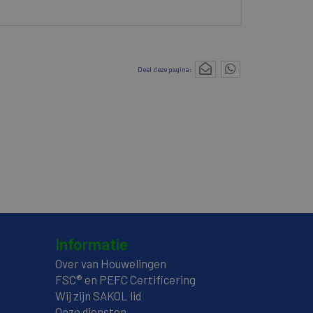
Deel deze pagina:
Informatie
Over van Houwelingen
FSC® en PEFC Certificering
Wij zijn SAKOL lid
Onze diensten