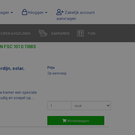
wagen
Inloggen
EUREN & KOZIJNEN
DAKRAMEN
TUIN
FSC 101 0 1168S
dijn, solar,
Prijs
Op aanvraag
uw kamer een speciale
voudig en soepel op
aam stop kunt
gemaakt van
ating. Ze zijn hierdoor
einigen.Prachtig bij
Winkelwagen
kramen type GGU, GPU
g te bedienen