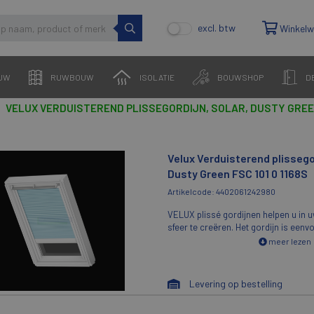
excl. btw
Winkel
UW
RUWBOUW
ISOLATIE
BOUWSHOP
D
VELUX VERDUISTEREND PLISSEGORDIJN, SOLAR, DUSTY GREEN 
Velux Verduisterend plissegor
Dusty Green FSC 101 0 1168S
Artikelcode: 4402061242980
VELUX plissé gordijnen helpen u in 
sfeer te creëren. Het gordijn is een
iedere gewenste positie in het dakr
meer lezen
zetten.VELUX plissé gordijnen zijn 
lichtdoorlatend polyester met een co
eenvoudig met een vochtige doek te r
Levering op bestelling
de witte onderhoudsarme VELUX da
en GIU). Enkel mogelijk bij handmati