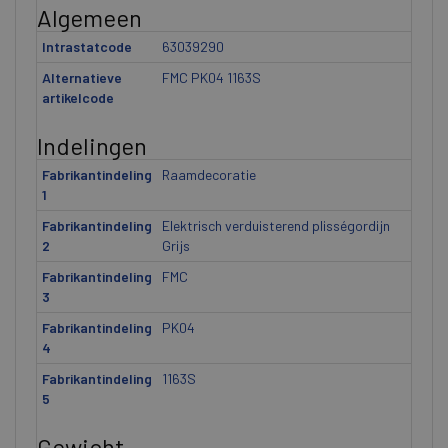
Algemeen
Intrastatcode
63039290
Alternatieve
FMC PK04 1163S
artikelcode
Indelingen
Fabrikantindeling
Raamdecoratie
1
Fabrikantindeling
Elektrisch verduisterend plisségordijn
2
Grijs
Fabrikantindeling
FMC
3
Fabrikantindeling
PK04
4
Fabrikantindeling
1163S
5
Gewicht