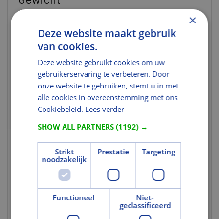
Nettogewicht
2,97
×
(kg)
Deze website maakt gebruik
Brutogewicht
3,65
van cookies.
(kg)
Deze website gebruikt cookies om uw
Gewicht eenheid
st
gebruikerservaring te verbeteren. Door
Kleur en Oppervlak
onze website te gebruiken, stemt u in met
alle cookies in overeenstemming met ons
Kleurcode
1163S
Cookiebeleid.
Lees verder
Tekst
SHOW ALL PARTNERS
(1192) →
Uitgebreide
VELUX elektrische verduisterende
toelichting 1
plisségordijnen netstroom kunnen op
Strikt
Prestatie
Targeting
afstand worden bediend en bieden u
noodzakelijk
alle slaapvoordelen van gedimd licht.
Het verduisterende doek met dubbele
plissé verbetert het isolatievermogen
Functioneel
Niet-
en verhoogt het comfort binnenshuis.
geclassificeerd
Elektrische verduisterende
plisségordijnen netstroom kunnen