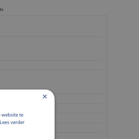
UX INTEGRA® plisségordijn, elektrisch.
ds
×
sblauw
 website te
Lees verder