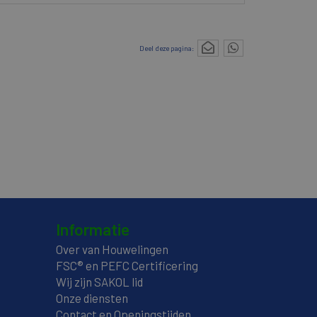
Deel deze pagina:
Informatie
Over van Houwelingen
FSC® en PEFC Certificering
Wij zijn SAKOL lid
Onze diensten
Contact en Openingstijden