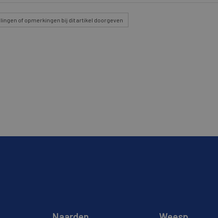
lingen
of opmerkingen bij dit artikel doorgeven
Naarden
Weesp