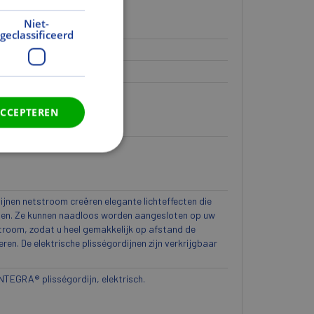
Niet-
geclassificeerd
ACCEPTEREN
ijnen netstroom creëren elegante lichteffecten die
den. Ze kunnen naadloos worden aangesloten op uw
room, zodat u heel gemakkelijk op afstand de
ren. De elektrische plisségordijnen zijn verkrijgbaar
 INTEGRA® plisségordijn, elektrisch.