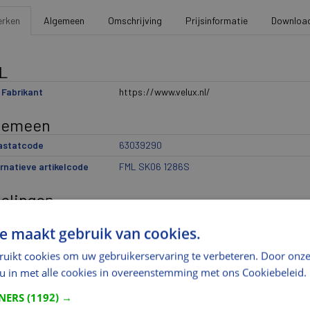
flexibiliteit. VEL
rken
Algemeen
Omschrijving
Prijsinformatie
Downloa
L
Fabrikant
https://www.velux.nl/
gemeen
rastatcode
63039290
rnatieve artikelcode
FML SK06 1286S
delingen
ikantindeling 1
Raamdecoratie
e maakt gebruik van cookies.
ikantindeling 2
Elektrisch lichttemperend plisségordijn Jean
ruikt cookies om uw gebruikerservaring te verbeteren. Door onze
ikantindeling 3
FML
 u in met alle cookies in overeenstemming met ons Cookiebeleid.
ikantindeling 4
SK06
TNERS
(1192) →
ikantindeling 5
1286S