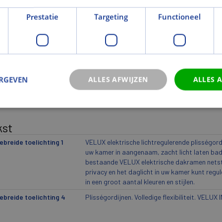
Prestatie
Targeting
Functioneel
wicht
togewicht (kg)
3,378
ogewicht (kg)
4,023
icht eenheid
st
ERGEVEN
ALLES AFWIJZEN
ALLES 
eur en Oppervlak
urcode
1286S
kst
ebreide toelichting 1
VELUX elektrische lichtregulerende plisségord
uw kamer in aangenaam, zacht licht laten ba
bestaande VELUX elektrische dakramen netst
privacy en het daglicht in uw kamer kunt regule
in een groot aantal kleuren en stijlen.
ebreide toelichting 4
Plisségordijnen. Volledige flexibiliteit. VELUX