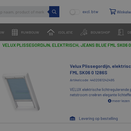
excl. btw
Winkel
UW
RUWBOUW
ISOLATIE
BOUWSHOP
D
VELUX PLISSEGORDIJN, ELEKTRISCH, JEANS BLUE FML SK06 0
Velux Plissegordijn, elektris
FML SK06 0 1286S
Artikelcode: 4402061242495
VELUX elektrische lichtregulerende 
netstroom creëren elegante lichteff
aangenaam, zacht licht laten baden.
meer lezen
worden aangesloten op uw bestaand
dakramen netstroom, zodat u heel g
de privacy en het daglicht in uw kam
Levering op bestelling
elektrische plisségordijnen zijn verk
aantal kleuren en stijlen.Plisségordij