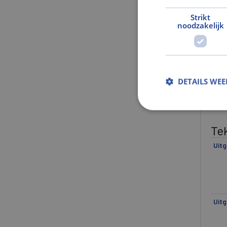
Strikt
Ge
noodzakelijk
Net
Brut
Gew
DETAILS WE
Kl
Kle
Te
Uitg
Uitg