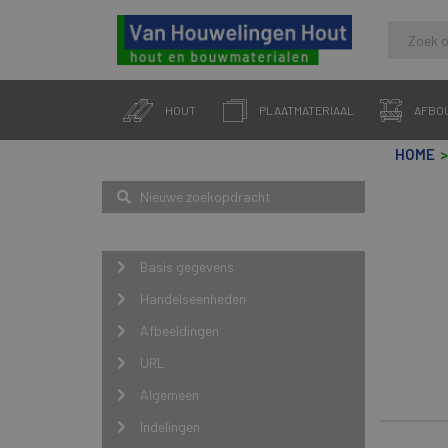
Skip
to
HOUT
PLAATMATERIAAL
AFBO
content
HOME
Zoeken
Nieuwe zoekopdracht
Navigatie
Basis gegevens
Handelseenheden
Afbeeldingen
URL
Algemeen
Indelingen