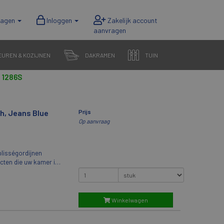
wagen
Inloggen
EUREN & KOZIJNEN
DAKRAMEN
TUIN
 1286S
ch, Jeans Blue
Prijs
Op aanvraag
plisségordijnen
ecten die uw kamer in
 Ze kunnen naadloos
e VELUX elektrische
emakkelijk op afstand
er kunt reguleren. De
Winkelwagen
rijgbaar in een groot
nen. Volledige