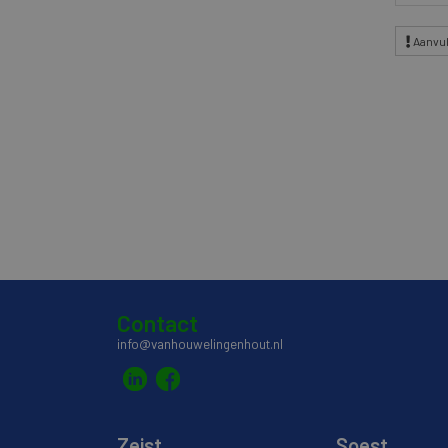
Aanvul
Contact
info@vanhouwelingenhout.nl
Zeist
Soest