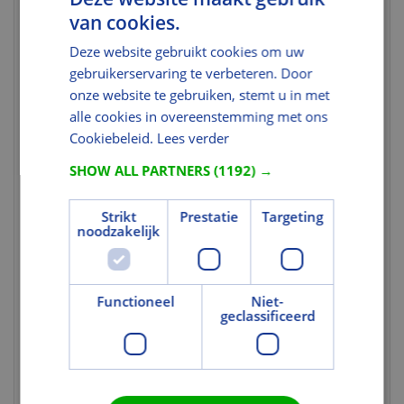
van cookies.
Nettogewicht
2,54
(kg)
Deze website gebruikt cookies om uw
Brutogewicht
3,151
gebruikerservaring te verbeteren. Door
(kg)
onze website te gebruiken, stemt u in met
alle cookies in overeenstemming met ons
Gewicht eenheid
st
Cookiebeleid.
Lees verder
Kleur en Oppervlak
SHOW ALL PARTNERS
(1192) →
Kleurcode
4167SWL
Strikt
Prestatie
Targeting
Tekst
noodzakelijk
Uitgebreide
VELUX lichtregulerende rolgordijnen
toelichting 1
solar kunnen op afstand worden
bediend en maken het mogelijk het
Functioneel
Niet-
licht en uw privacy traploos te
geclassificeerd
reguleren in kamers die niet geheel
hoeven te worden verduisterd. U
installeert ze in een mum van tijd,
zonder bedrading, en kunt ze
gebruiken op zowel handbediende als