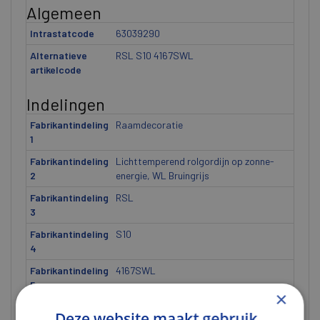
Algemeen
Intrastatcode
63039290
Alternatieve
RSL S10 4167SWL
artikelcode
Indelingen
Fabrikantindeling
Raamdecoratie
1
Fabrikantindeling
Lichttemperend rolgordijn op zonne-
2
energie, WL Bruingrijs
Fabrikantindeling
RSL
3
Fabrikantindeling
S10
4
Fabrikantindeling
4167SWL
5
×
Deze website maakt gebruik
Gewicht