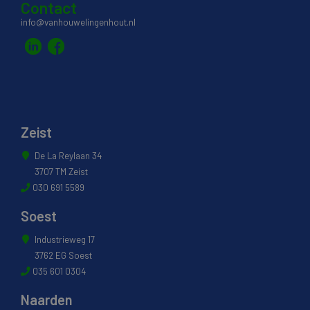
Contact
info@vanhouwelingenhout.nl
Zeist
De La Reylaan 34
3707 TM Zeist
030 691 5589
Soest
Industrieweg 17
3762 EG Soest
035 601 0304
Naarden