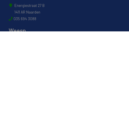
Energiestraat 27 B
1411 AR Naarden
035 694 3088
Weesp
Pampuslaan 217
1382 JP Weesp
0294 412 260
© 2022 - Van Houwelingen Hout
Informatie
Over van Houwelingen
FSC® en PEFC Certificering
Wij zijn SAKOL lid
Onze diensten
Contact en Openingstijden
Werken bij