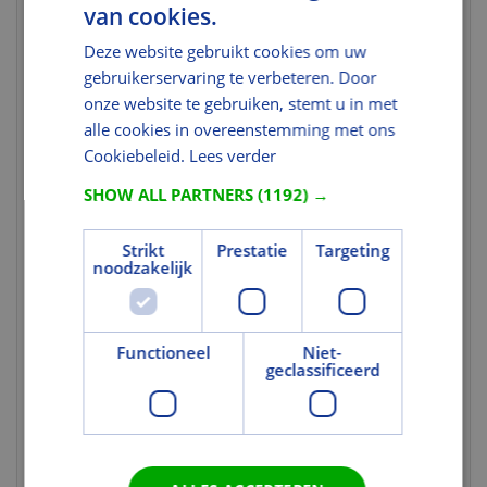
van cookies.
Nettogewicht
2,728
Deze website gebruikt cookies om uw
(kg)
gebruikerservaring te verbeteren. Door
Brutogewicht
3,324
onze website te gebruiken, stemt u in met
(kg)
alle cookies in overeenstemming met ons
Gewicht eenheid
st
Cookiebeleid.
Lees verder
Kleur en Oppervlak
SHOW ALL PARTNERS
(1192) →
Kleurcode
1259SWL
Strikt
Prestatie
Targeting
noodzakelijk
Tekst
Uitgebreide
VELUX lichtregulerende
toelichting 1
plisségordijnen op zonne-energie
Functioneel
Niet-
kunnen op afstand worden bediend. Ze
geclassificeerd
bieden meer privacy en zachte,
elegante lichteffecten. U installeert ze
in een mum van tijd, zonder bedrading,
en gebruikt ze zowel met
handbediende als met VELUX
elektrische dakramen solar.