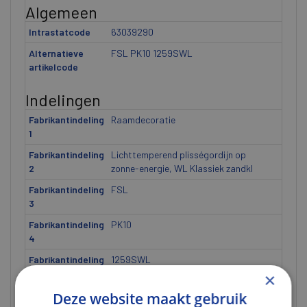
Algemeen
Intrastatcode
63039290
Alternatieve
FSL PK10 1259SWL
artikelcode
Indelingen
Fabrikantindeling
Raamdecoratie
1
Fabrikantindeling
Lichttemperend plisségordijn op
2
zonne-energie, WL Klassiek zandkl
Fabrikantindeling
FSL
3
Fabrikantindeling
PK10
4
Fabrikantindeling
1259SWL
5
×
Deze website maakt gebruik
Gewicht