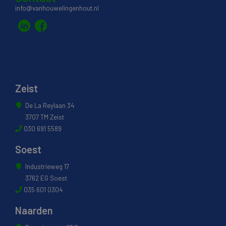
info@vanhouwelingenhout.nl
Zeist
De La Reylaan 34
3707 TM Zeist
030 691 5589
Soest
Industrieweg 17
3762 EG Soest
035 601 0304
Naarden