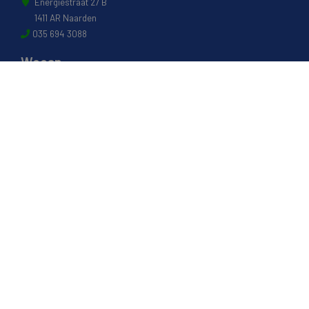
Energiestraat 27 B
1411 AR Naarden
035 694 3088
Weesp
Pampuslaan 217
1382 JP Weesp
0294 412 260
© 2022 - Van Houwelingen Hout
Informatie
Over van Houwelingen
FSC® en PEFC Certificering
Wij zijn SAKOL lid
Onze diensten
Contact en Openingstijden
Werken bij
Transportvoorwaarden