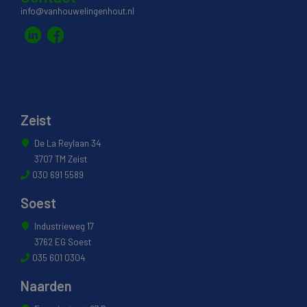
info@vanhouwelingenhout.nl
Zeist
De La Reylaan 34
3707 TM Zeist
030 691 5589
Soest
Industrieweg 17
3762 EG Soest
035 601 0304
Naarden