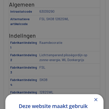
Algemeen
Intrastatcode
63039290
Alternatieve
FSL SK08 1282SWL
artikelcode
Indelingen
Fabrikantindeling
Raamdecoratie
1
Fabrikantindeling
Lichttemperend plisségordijn op
2
zonne-energie, WL Donkergrijs
Fabrikantindeling
FSL
3
Fabrikantindeling
SK08
4
Fabrikantindeling
1282SWL
5
×
Deze website maakt gebruik
Gewicht