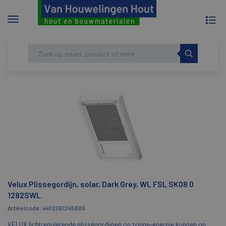
To
Menu
na
tonen/verbergen
Skip
HOME
VELUX PLISSEGORDIJN, SOLAR, DARK
to
GREY, WL FSL SK08 0 1282SWL
content
Velux Plissegordijn, solar, Dark Grey, WL FSL SK08 0
1282SWL
Artikelcode: 4402061245886
VELUX lichtregulerende plisségordijnen op zonne-energie kunnen op