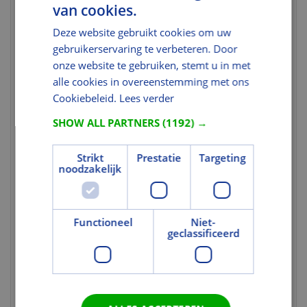
van cookies.
Nettogewicht
3,452
Deze website gebruikt cookies om uw
(kg)
gebruikerservaring te verbeteren. Door
Brutogewicht
4,095
onze website te gebruiken, stemt u in met
(kg)
alle cookies in overeenstemming met ons
Gewicht eenheid
st
Cookiebeleid.
Lees verder
Kleur en Oppervlak
SHOW ALL PARTNERS
(1192) →
Kleurcode
1282SWL
Strikt
Prestatie
Targeting
noodzakelijk
Tekst
Uitgebreide
VELUX lichtregulerende
toelichting 1
plisségordijnen op zonne-energie
Functioneel
Niet-
kunnen op afstand worden bediend. Ze
geclassificeerd
bieden meer privacy en zachte,
elegante lichteffecten. U installeert ze
in een mum van tijd, zonder bedrading,
en gebruikt ze zowel met
handbediende als met VELUX
elektrische dakramen solar.