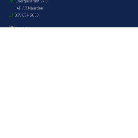
Energiestraat 27 B
1411 AR Naarden
035 694 3088
Weesp
Pampuslaan 217
1382 JP Weesp
0294 412 260
© 2022 - Van Houwelingen Hout
Informatie
Over van Houwelingen
FSC® en PEFC Certificering
Wij zijn SAKOL lid
Onze diensten
Contact en Openingstijden
Werken bij
Transportvoorwaarden