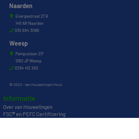
Naarden
Energiestraat 27 B
1411 AR Naarden
035 694 3088
Weesp
Pampuslaan 217
1382 JP Weesp
0294 412 260
© 2022 - Van Houwelingen Hout
Informatie
Over van Houwelingen
FSC® en PEFC Certificering
Wij zijn SAKOL lid
Onze diensten
Contact en Openingstijden