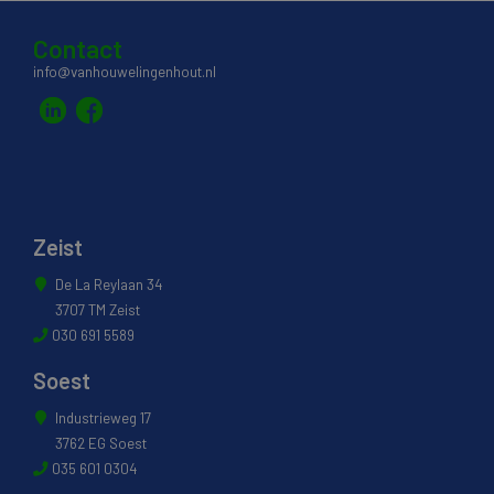
Contact
info@vanhouwelingenhout.nl
Zeist
De La Reylaan 34
3707 TM Zeist
030 691 5589
Soest
Industrieweg 17
3762 EG Soest
035 601 0304