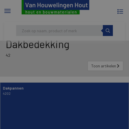
To
Menu
na
tonen/verbergen
Skip
HOME
DAKBEDEKKING
to
content
Dakbedekking
42
Toon artikelen
Dakpannen
4202