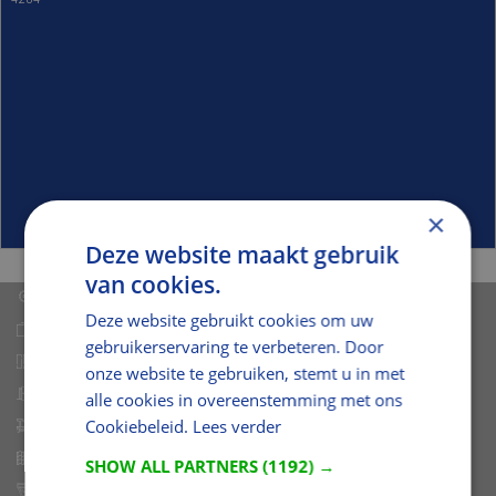
×
Deze website maakt gebruik
van cookies.
Hout
Deze website gebruikt cookies om uw
Plaatmateriaal
gebruikerservaring te verbeteren. Door
Gevelbekleding
onze website te gebruiken, stemt u in met
Deuren en kozijnen
alle cookies in overeenstemming met ons
Cookiebeleid.
Lees verder
Afbouw
Ruwbouw
SHOW ALL PARTNERS
(1192) →
Dakramen