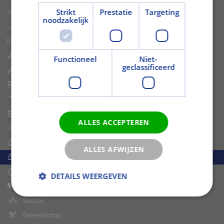
Strikt
Prestatie
Targeting
Isolatie
noodzakelijk
Bouwshop
Tuin
Houtwaren
Functioneel
Niet-
geclassificeerd
Plaatmateriaal
Plafond- en Wandpanelen
Grond- en Kleefstoffen
Stenen en Blokken
ALLES ACCEPTEREN
Bouwmetaal
Dakelementen
ALLES AFWIJZEN
Dakbedekking
Dakbenodigdheden
DETAILS WEERGEVEN
Electra
Sanitair
Gereedschap