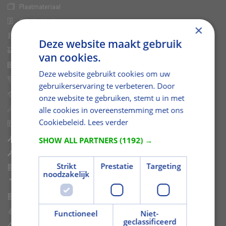
Plaatmateriaal
Gevelbekleding
×
Deuren en kozijnen
Deze website maakt gebruik
Afbouw
van cookies.
Ruwbouw
Deze website gebruikt cookies om uw
Dakramen
gebruikerservaring te verbeteren. Door
Isolatie
onze website te gebruiken, stemt u in met
Bouwshop
alle cookies in overeenstemming met ons
Cookiebeleid.
Lees verder
Tuin
Houtwaren
SHOW ALL PARTNERS
(1192) →
Plaatmateriaal
Strikt
Prestatie
Targeting
Plafond- en Wandpanelen
noodzakelijk
Grond- en Kleefstoffen
Stenen en Blokken
Bouwmetaal
Functioneel
Niet-
geclassificeerd