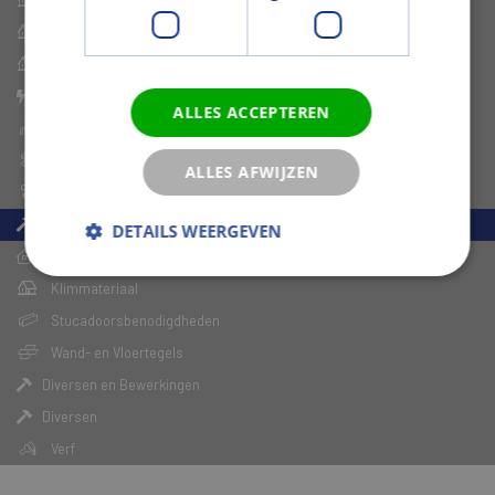
Dakelementen
Dakbedekking
Dakbenodigdheden
Electra
ALLES ACCEPTEREN
Sanitair
Gereedschap
ALLES AFWIJZEN
IJzerwaren
Diversen Shop
DETAILS WEERGEVEN
Tuin Assortiment
Klimmateriaal
Stucadoorsbenodigdheden
Wand- en Vloertegels
Diversen en Bewerkingen
Diversen
Verf