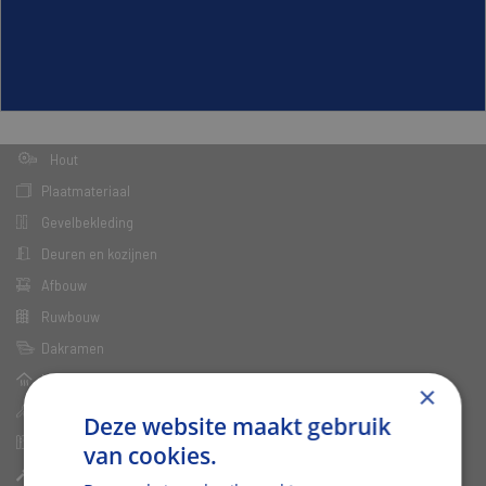
Hout
Plaatmateriaal
Gevelbekleding
Deuren en kozijnen
Afbouw
Ruwbouw
Dakramen
Isolatie
×
Bouwshop
Deze website maakt gebruik
Tuin
van cookies.
Houtwaren