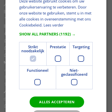
Deze website gebruikt cookies om uw
Plaatmateriaal
gebruikerservaring te verbeteren. Door
Plafond- en Wandpanelen
onze website te gebruiken, stemt u in met
alle cookies in overeenstemming met ons
Grond- en Kleefstoffen
Cookiebeleid.
Lees verder
Stenen en Blokken
SHOW ALL PARTNERS
(1192) →
Bouwmetaal
Dakelementen
Strikt
Prestatie
Targeting
Dakbedekking
noodzakelijk
Dakbenodigdheden
Electra
Functioneel
Niet-
Sanitair
geclassificeerd
Gereedschap
IJzerwaren
Diversen Shop
Tuin Assortiment
ALLES ACCEPTEREN
Klimmateriaal